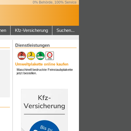
0% Behörde, 100% Service
hen
Kfz-Versicherung
Suchen...
Dienstleistungen
Umweltplakette online kaufen
Maschinell bedruckte Feinstaubplakette
jetzt bestellen.