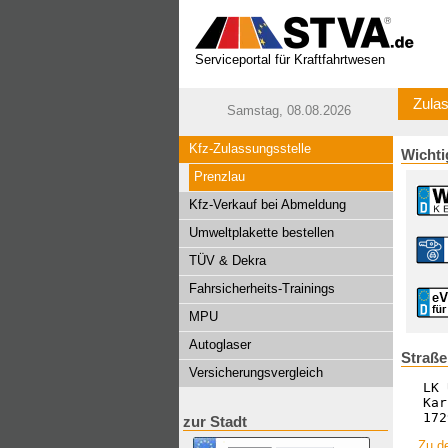
Serviceportal für Kraftfahrtwesen
Zulas
Samstag, 08.08.2026
Kfz-Zulassungsstelle
Wichti
Prenzlau
Kfz-Verkauf bei Abmeldung
Umweltplakette bestellen
TÜV & Dekra
Fahrsicherheits-Trainings
MPU
Autoglaser
Straße
Versicherungsvergleich
LK 
Kar
172
zur Stadt
Zu de