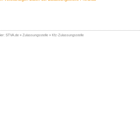
ier:
STVA.de
»
Zulassungsstelle
»
Kfz-Zulassungsstelle