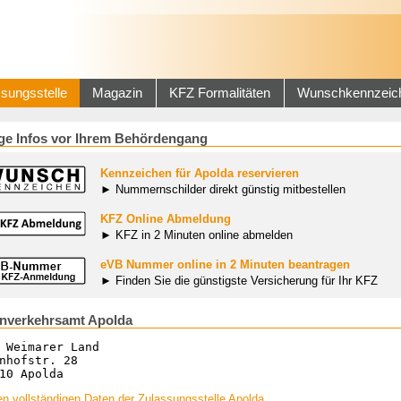
sungsstelle
Magazin
KFZ Formalitäten
Wunschkennzeic
ge Infos vor Ihrem Behördengang
Kennzeichen für Apolda reservieren
► Nummernschilder direkt günstig mitbestellen
KFZ Online Abmeldung
► KFZ in 2 Minuten online abmelden
eVB Nummer online in 2 Minuten beantragen
► Finden Sie die günstigste Versicherung für Ihr KFZ
nverkehrsamt Apolda
 Weimarer Land
nhofstr. 28
10 Apolda
n vollständigen Daten der Zulassungsstelle Apolda