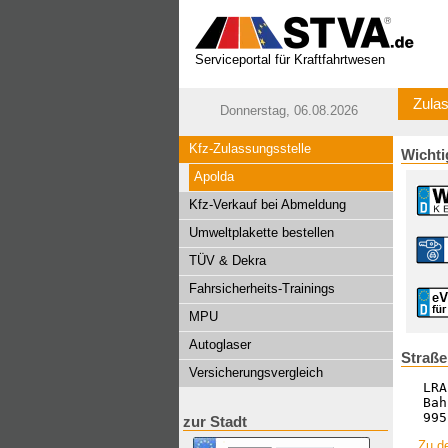
Serviceportal für Kraftfahrtwesen
Zulas
Donnerstag, 06.08.2026
Kfz-Zulassungsstelle
Wichti
Apolda
Kfz-Verkauf bei Abmeldung
Umweltplakette bestellen
TÜV & Dekra
Fahrsicherheits-Trainings
MPU
Autoglaser
Straße
Versicherungsvergleich
LRA
Bah
995
zur Stadt
Zu de