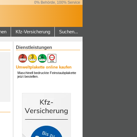
0% Behörde, 100% Service
hen
Kfz-Versicherung
Suchen...
Dienstleistungen
Umweltplakette online kaufen
Maschinell bedruckte Feinstaubplakette
jetzt bestellen.