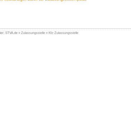
ier:
STVA.de
»
Zulassungsstelle
»
Kfz-Zulassungsstelle