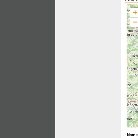
+
−
Name