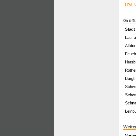
LRA N
Größt
Stadt
Lauf a
Altdor
Feuch
Hersb
Röthe
Burgt
Schwa
Schwa
Schna
Leinb
Weite
Vorhe