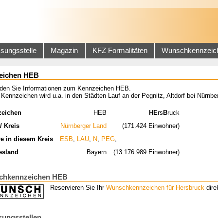
sungsstelle
Magazin
KFZ Formalitäten
Wunschkennzeic
eichen HEB
inden Sie Informationen zum Kennzeichen HEB.
Kennzeichen wird u.a. in den Städten Lauf an der Pegnitz, Altdorf bei Nürnb
zeichen
HEB
HE
rs
B
ruck
/ Kreis
Nürnberger Land
(171.424 Einwohner)
re in diesem Kreis
ESB
,
LAU
,
N
,
PEG
,
esland
Bayern
(13.176.989 Einwohner)
chkennzeichen HEB
Reservieren Sie Ihr
Wunschkennzeichen für Hersbruck
direk
sungsstellen