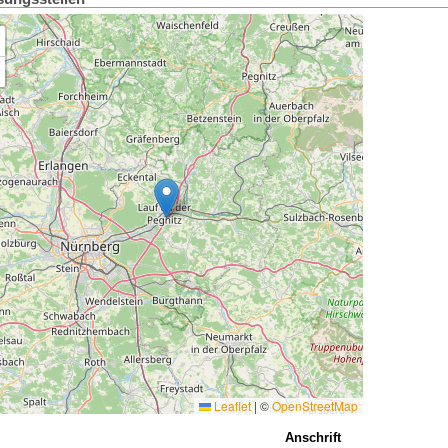
Leaflet
|
©
OpenStreetMap
Anschrift