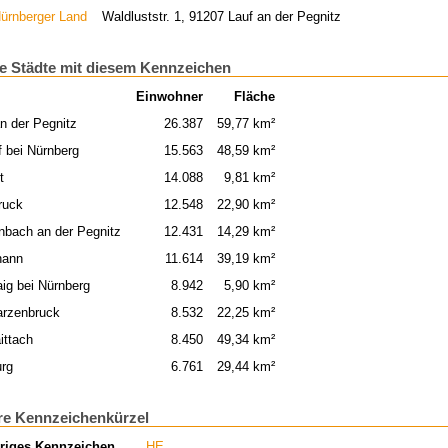
ürnberger Land
Waldluststr. 1, 91207 Lauf an der Pegnitz
e Städte mit diesem Kennzeichen
Einwohner
Fläche
n der Pegnitz
26.387
59,77 km²
f bei Nürnberg
15.563
48,59 km²
t
14.088
9,81 km²
ruck
12.548
22,90 km²
nbach an der Pegnitz
12.431
14,29 km²
hann
11.614
39,19 km²
ig bei Nürnberg
8.942
5,90 km²
rzenbruck
8.532
22,25 km²
ittach
8.450
49,34 km²
urg
6.761
29,44 km²
re Kennzeichenkürzel
riges Kennzeichen
HE