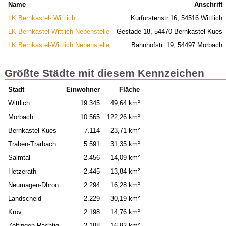
Name
Anschrift
LK Bernkastel- Wittlich
Kurfürstenstr.16, 54516 Wittlich
LK Bernkastel-Wittlich Nebenstelle
Gestade 18, 54470 Bernkastel-Kues
LK Bernkastel-Wittlich Nebenstelle
Bahnhofstr. 19, 54497 Morbach
Größte Städte mit diesem Kennzeichen
Stadt
Einwohner
Fläche
Wittlich
19.345
49,64 km²
Morbach
10.565
122,26 km²
Bernkastel-Kues
7.114
23,71 km²
Traben-Trarbach
5.591
31,35 km²
Salmtal
2.456
14,09 km²
Hetzerath
2.445
13,84 km²
Neumagen-Dhron
2.294
16,28 km²
Landscheid
2.229
30,19 km²
Kröv
2.198
14,76 km²
Zeltingen-Rachtig
2.198
16,92 km²