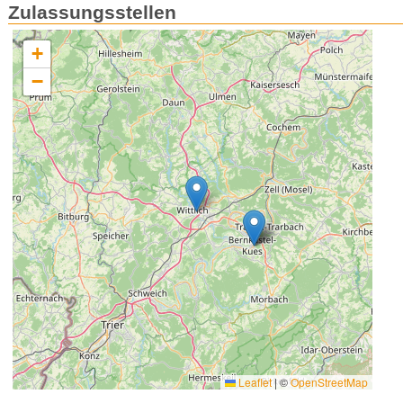
Zulassungsstellen
+
−
Leaflet
|
©
OpenStreetMap