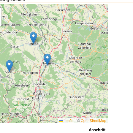
Leaflet
|
©
OpenStreetMap
Anschrift