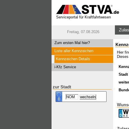
Serviceportal für Kraftfahrtwesen
Zulas
Freitag, 07.08.2026
Zum ersten Mal hier?
Kennz
Liste aller Kennzeichen
Hier f
Dieses 
Kennzeichen Details
Kenn
i-Kfz Service
Stadt 
weite
zur Stadt
Bund
Wunsc
Zulas