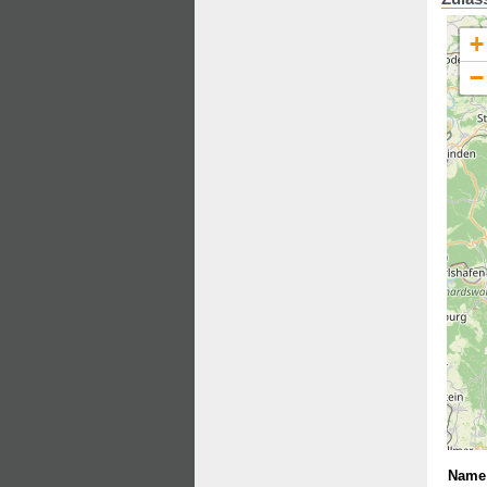
+
−
Name