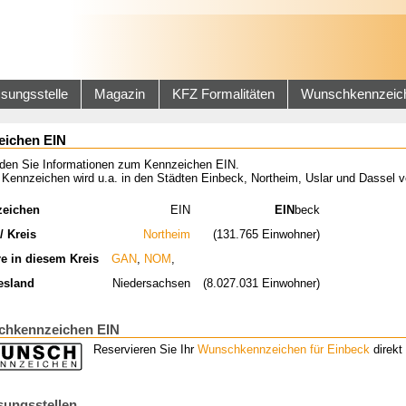
sungsstelle
Magazin
KFZ Formalitäten
Wunschkennzeic
eichen EIN
inden Sie Informationen zum Kennzeichen EIN.
Kennzeichen wird u.a. in den Städten Einbeck, Northeim, Uslar und Dassel v
zeichen
EIN
EIN
beck
/ Kreis
Northeim
(131.765 Einwohner)
re in diesem Kreis
GAN
,
NOM
,
esland
Niedersachsen
(8.027.031 Einwohner)
hkennzeichen EIN
Reservieren Sie Ihr
Wunschkennzeichen für Einbeck
direkt 
sungsstellen