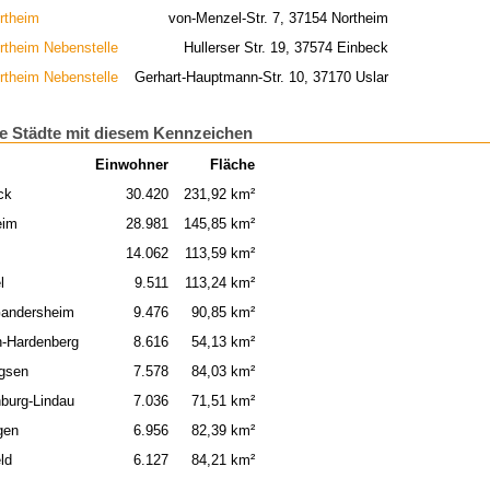
rtheim
von-Menzel-Str. 7, 37154 Northeim
rtheim Nebenstelle
Hullerser Str. 19, 37574 Einbeck
rtheim Nebenstelle
Gerhart-Hauptmann-Str. 10, 37170 Uslar
e Städte mit diesem Kennzeichen
Einwohner
Fläche
ck
30.420
231,92 km²
eim
28.981
145,85 km²
14.062
113,59 km²
l
9.511
113,24 km²
andersheim
9.476
90,85 km²
n-Hardenberg
8.616
54,13 km²
gsen
7.578
84,03 km²
nburg-Lindau
7.036
71,51 km²
gen
6.956
82,39 km²
ld
6.127
84,21 km²