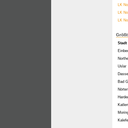
LK No
LK No
LK No
Größt
Stadt
Einbe
North
Uslar
Dasse
Bad G
Nörte
Harde
Katle
Morin
Kalefe