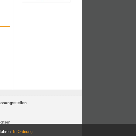
assungsstellen
achsen
fahren.
In Ordnung