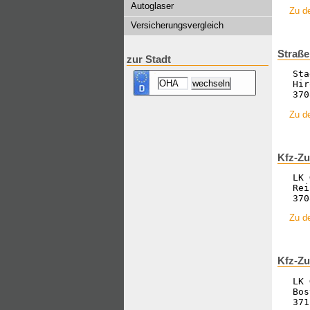
Autoglaser
Zu d
Versicherungsvergleich
Straße
zur Stadt
Sta
Hir
370
Zu de
Kfz-Zu
LK 
Rei
370
Zu de
Kfz-Zu
LK 
Bos
371