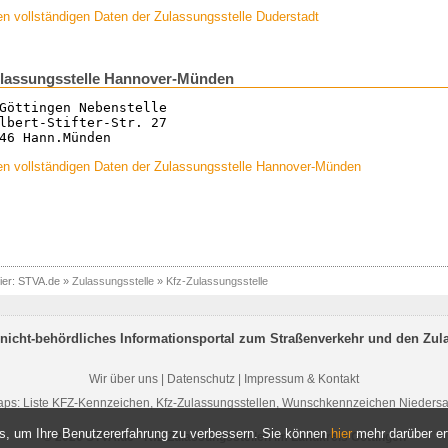
n vollständigen Daten der Zulassungsstelle Duderstadt
lassungsstelle Hannover-Münden
Göttingen Nebenstelle
lbert-Stifter-Str. 27
46 Hann.Münden
en vollständigen Daten der Zulassungsstelle Hannover-Münden
ier:
STVA.de
»
Zulassungsstelle
»
Kfz-Zulassungsstelle
nicht-behördliches Informationsportal zum Straßenverkehr und den Zul
Wir über uns
|
Datenschutz
|
Impressum & Kontakt
aps:
Liste KFZ-Kennzeichen
,
Kfz-Zulassungsstellen
,
Wunschkennzeichen Nieders
s, um Ihre Benutzererfahrung zu verbessern. Sie können
hier
mehr darüber er
© 2026 STVA.de - Kfz-Zulassungsstellen im Landkreis Göttingen