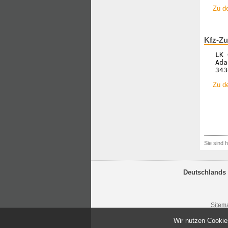
Zu de
Kfz-Zu
LK 
Ada
343
Zu d
Sie sind h
Deutschlands 
Sitem
Wir nutzen Cookie