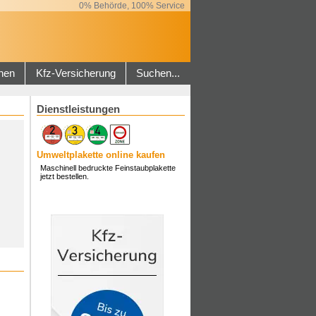
0% Behörde, 100% Service
hen
Kfz-Versicherung
Suchen...
Dienstleistungen
Umweltplakette online kaufen
Maschinell bedruckte Feinstaubplakette
jetzt bestellen.