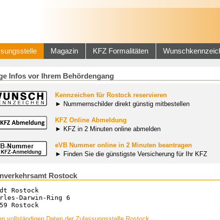
sungsstelle
Magazin
KFZ Formalitäten
Wunschkennzeic
ge Infos vor Ihrem Behördengang
Kennzeichen für Rostock reservieren
► Nummernschilder direkt günstig mitbestellen
KFZ Online Abmeldung
► KFZ in 2 Minuten online abmelden
eVB Nummer online in 2 Minuten beantragen
► Finden Sie die günstigste Versicherung für Ihr KFZ
nverkehrsamt Rostock
dt Rostock
rles-Darwin-Ring 6
59 Rostock
n vollständigen Daten der Zulassungsstelle Rostock