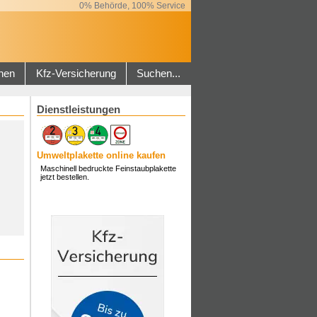
0% Behörde, 100% Service
hen
Kfz-Versicherung
Suchen...
Dienstleistungen
Umweltplakette online kaufen
Maschinell bedruckte Feinstaubplakette
jetzt bestellen.