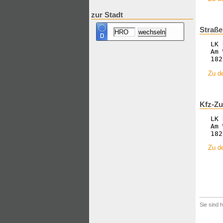
zur Stadt
Straß
LK 
Am 
182
Zu de
Kfz-Zu
LK 
Am 
182
Zu d
Sie sind h