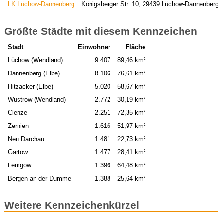
LK Lüchow-Dannenberg
Königsberger Str. 10, 29439 Lüchow-Dannenber
Größte Städte mit diesem Kennzeichen
Stadt
Einwohner
Fläche
Lüchow (Wendland)
9.407
89,46 km²
Dannenberg (Elbe)
8.106
76,61 km²
Hitzacker (Elbe)
5.020
58,67 km²
Wustrow (Wendland)
2.772
30,19 km²
Clenze
2.251
72,35 km²
Zernien
1.616
51,97 km²
Neu Darchau
1.481
22,73 km²
Gartow
1.477
28,41 km²
Lemgow
1.396
64,48 km²
Bergen an der Dumme
1.388
25,64 km²
Weitere Kennzeichenkürzel