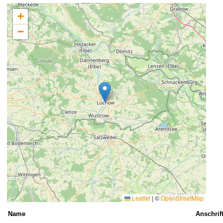
+
−
Leaflet
|
©
OpenStreetMap
Name
Anschrif