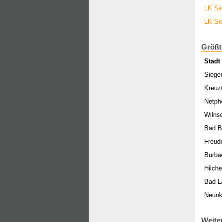
LK Si
LK Si
Größt
Stadt
Siege
Kreuz
Netph
Wilns
Bad B
Freud
Burba
Hilch
Bad L
Neunk
Weite