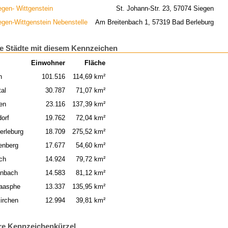
egen- Wittgenstein
St. Johann-Str. 23, 57074 Siegen
egen-Wittgenstein Nebenstelle
Am Breitenbach 1, 57319 Bad Berleburg
e Städte mit diesem Kennzeichen
Einwohner
Fläche
n
101.516
114,69 km²
tal
30.787
71,07 km²
en
23.116
137,39 km²
dorf
19.762
72,04 km²
erleburg
18.709
275,52 km²
enberg
17.677
54,60 km²
ch
14.924
79,72 km²
enbach
14.583
81,12 km²
aasphe
13.337
135,95 km²
irchen
12.994
39,81 km²
re Kennzeichenkürzel