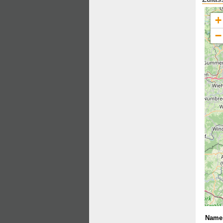
+
−
Name