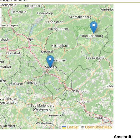
Leaflet
|
©
OpenStreetMap
Anschrift