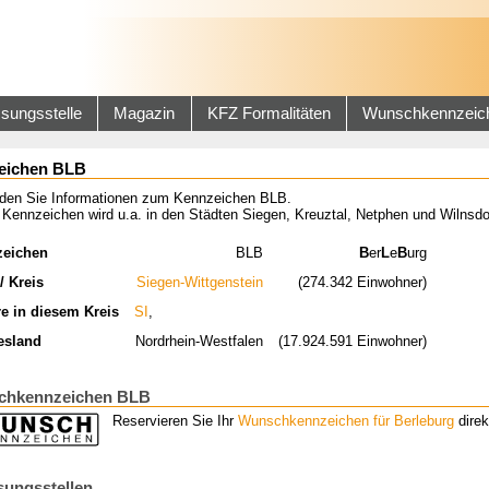
sungsstelle
Magazin
KFZ Formalitäten
Wunschkennzeic
eichen BLB
inden Sie Informationen zum Kennzeichen BLB.
Kennzeichen wird u.a. in den Städten Siegen, Kreuztal, Netphen und Wilnsdo
zeichen
BLB
B
er
L
e
B
urg
/ Kreis
Siegen-Wittgenstein
(274.342 Einwohner)
re in diesem Kreis
SI
,
esland
Nordrhein-Westfalen
(17.924.591 Einwohner)
chkennzeichen BLB
Reservieren Sie Ihr
Wunschkennzeichen für Berleburg
direk
sungsstellen