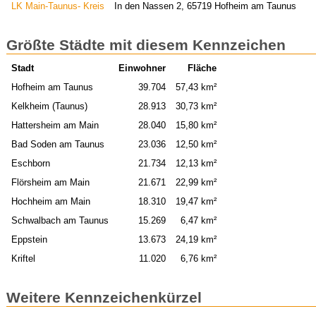
LK Main-Taunus- Kreis
In den Nassen 2, 65719 Hofheim am Taunus
Größte Städte mit diesem Kennzeichen
Stadt
Einwohner
Fläche
Hofheim am Taunus
39.704
57,43 km²
Kelkheim (Taunus)
28.913
30,73 km²
Hattersheim am Main
28.040
15,80 km²
Bad Soden am Taunus
23.036
12,50 km²
Eschborn
21.734
12,13 km²
Flörsheim am Main
21.671
22,99 km²
Hochheim am Main
18.310
19,47 km²
Schwalbach am Taunus
15.269
6,47 km²
Eppstein
13.673
24,19 km²
Kriftel
11.020
6,76 km²
Weitere Kennzeichenkürzel