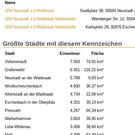
Name
LRA Neustadt a.d.Waldnaab
Stadtplatz 38, 92660 Neustadt 
LRA Neustadt a.d.Waldnaab Nebenstelle
Wernberger Str. 12, 926
LRA Neustadt a.d.Waldnaab Nebenstelle
Karlsplatz 29, 92676 Eschen
Größte Städte mit diesem Kennzeichen
Stadt
Einwohner
Fläche
Vohenstrauß
7.563
74,91 km²
Grafenwöhr
6.451
216,21 km²
Neustadt an der Waldnaab
5.709
9,93 km²
Windischeschenbach
4.930
36,37 km²
Altenstadt an der Waldnaab
4.734
22,06 km²
Eschenbach in der Oberpfalz
4.331
35,13 km²
Pressath
4.267
66,34 km²
Weiherhammer
3.824
39,95 km²
Luhe-Wildenau
3.458
38,66 km²
Floß
3.399
54,39 km²