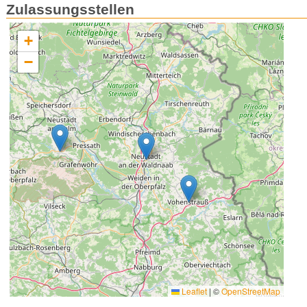
Zulassungsstellen
+
−
Leaflet
|
©
OpenStreetMap