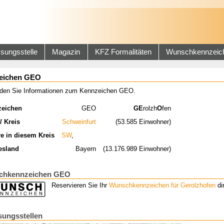
sungsstelle
Magazin
KFZ Formalitäten
Wunschkennzeic
eichen GEO
inden Sie Informationen zum Kennzeichen GEO.
zeichen
GEO
GE
rolzh
O
fen
/ Kreis
Schweinfurt
(53.585 Einwohner)
re in diesem Kreis
SW
,
esland
Bayern
(13.176.989 Einwohner)
chkennzeichen GEO
Reservieren Sie Ihr
Wunschkennzeichen für Gerolzhofen
dir
sungsstellen