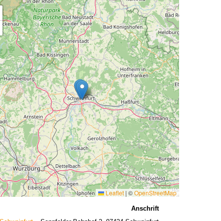
Leaflet
|
©
OpenStreetMap
Anschrift