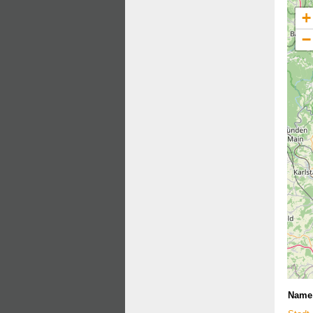
+
−
Name