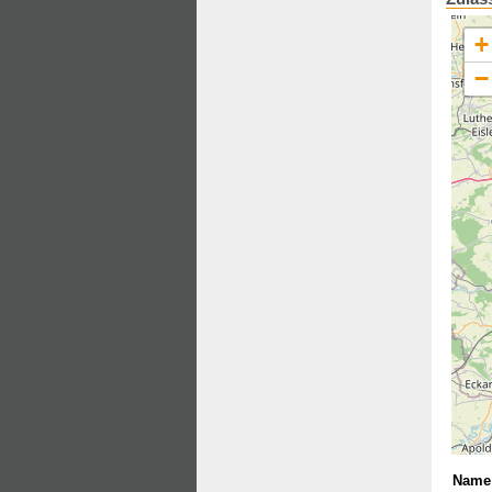
+
−
Name