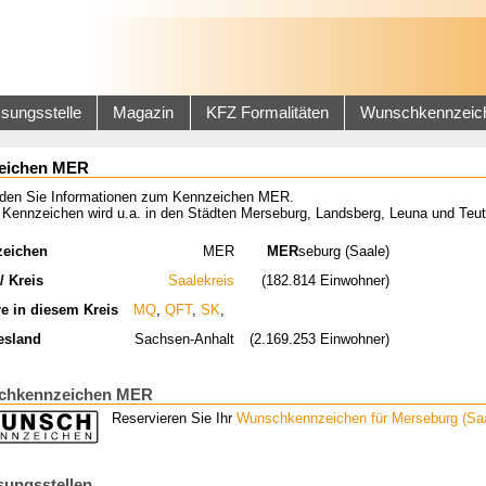
sungsstelle
Magazin
KFZ Formalitäten
Wunschkennzeic
eichen MER
inden Sie Informationen zum Kennzeichen MER.
 Kennzeichen wird u.a. in den Städten Merseburg, Landsberg, Leuna und Teut
zeichen
MER
MER
seburg (Saale)
/ Kreis
Saalekreis
(182.814 Einwohner)
re in diesem Kreis
MQ
,
QFT
,
SK
,
esland
Sachsen-Anhalt
(2.169.253 Einwohner)
chkennzeichen MER
Reservieren Sie Ihr
Wunschkennzeichen für Merseburg (Saa
sungsstellen