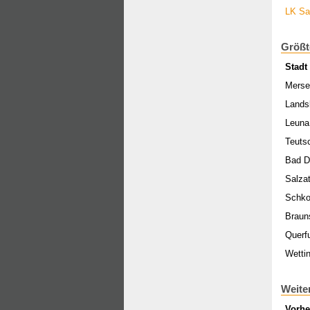
LK Sa
Größt
Stadt
Merse
Lands
Leuna
Teuts
Bad D
Salzat
Schk
Braun
Querfu
Wetti
Weite
Vorhe