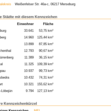
alekreis
Weißenfelser Str. 46a-c, 06217 Merseburg
e Städte mit diesem Kennzeichen
Einwohner
Fläche
burg
33.641
53,75 km²
berg
14.960
125,44 km²
13.899
87,85 km²
chenthal
12.793
90,67 km²
ürrenberg
11.389
36,15 km²
al
11.325
109,39 km²
opau
10.937
99,73 km²
sbedra
10.432
74,31 km²
rt
10.321
155,62 km²
n-Löbejün
9.794
127,13 km²
re Kennzeichenkürzel
riges Kennzeichen
MEL