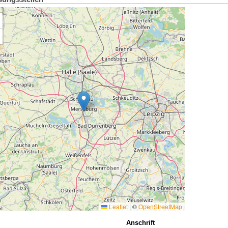
Leaflet
|
©
OpenStreetMap
Anschrift