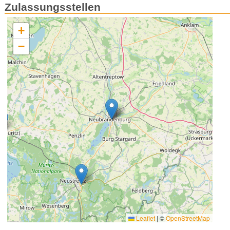
Zulassungsstellen
+
−
Leaflet
|
©
OpenStreetMap