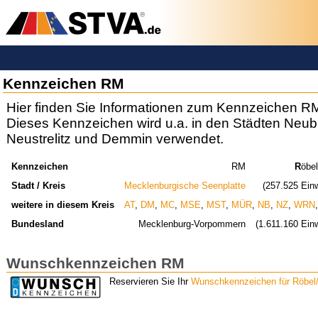
Kennzeichen RM
Hier finden Sie Informationen zum Kennzeichen R
Dieses Kennzeichen wird u.a. in den Städten Neu
Neustrelitz und Demmin verwendet.
Kennzeichen
RM
R
öbel
Stadt / Kreis
Mecklenburgische Seenplatte
(257.525 Ein
weitere in diesem Kreis
AT
,
DM
,
MC
,
MSE
,
MST
,
MÜR
,
NB
,
NZ
,
WRN
,
Bundesland
Mecklenburg-Vorpommern
(1.611.160 Ein
Wunschkennzeichen RM
Reservieren Sie Ihr
Wunschkennzeichen für Röbel/