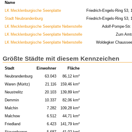
Name
LK Mecklenburgische Seenplatte
Friedrich-Engels-Ring 53,
Stadt Neubrandenburg
Friedrich-Engels-Ring 53,
LK Mecklenburgische Seenplatte Nebenstelle
Adolf-Pompe-Str
LK Mecklenburgische Seenplatte Nebenstelle
Zum Amts
LK Mecklenburgische Seenplatte Nebenstelle
Woldegker Chaussee 
Größte Städte mit diesem Kennzeichen
Stadt
Einwohner
Fläche
Neubrandenburg
63.043
86,12 km²
Waren (Müritz)
21.116
159,46 km²
Neustrelitz
20.103
139,89 km²
Demmin
10.337
82,06 km²
Malchin
7.282
109,28 km²
Malchow
6.512
44,71 km²
Friedland
6.423
141,79 km²
Stavenhagen
5.687
41,02 km²