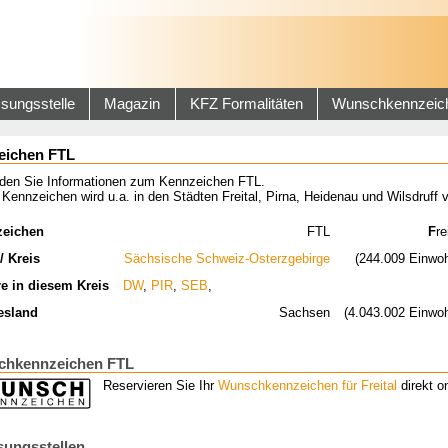
sungsstelle
Magazin
KFZ Formalitäten
Wunschkennzeic
eichen FTL
inden Sie Informationen zum Kennzeichen FTL.
Kennzeichen wird u.a. in den Städten Freital, Pirna, Heidenau und Wilsdruff 
zeichen
FTL
F
re
/ Kreis
Sächsische Schweiz-Osterzgebirge
(244.009 Einwo
re in diesem Kreis
DW
,
PIR
,
SEB
,
esland
Sachsen
(4.043.002 Einwo
hkennzeichen FTL
Reservieren Sie Ihr
Wunschkennzeichen für Freital
direkt on
sungsstellen