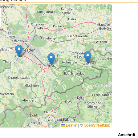
Leaflet
|
©
OpenStreetMap
Anschrift