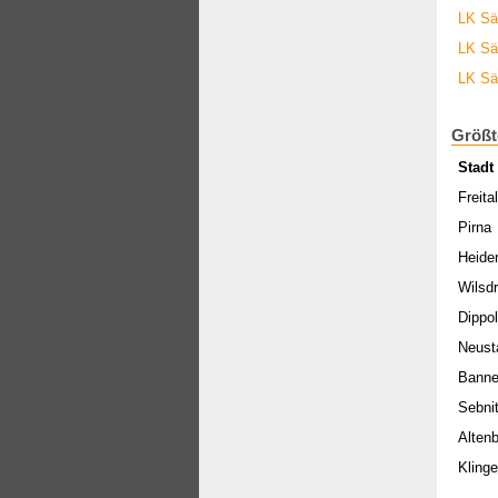
LK Sä
LK Sä
LK Sä
Größt
Stadt
Freita
Pirna
Heide
Wilsdr
Dippo
Neust
Banne
Sebni
Alten
Kling