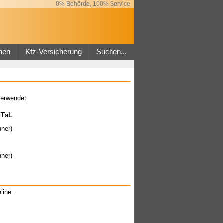
0% Behörde, 100% Service
hen
Kfz-Versicherung
Suchen...
verwendet.
i
T
a
L
hner)
hner)
line.