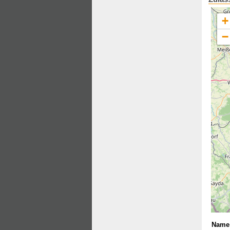
+
−
Name