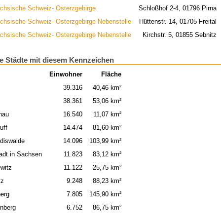
chsische Schweiz- Osterzgebirge
Schloßhof 2-4, 01796 Pirna
chsische Schweiz- Osterzgebirge Nebenstelle
Hüttenstr. 14, 01705 Freital
chsische Schweiz- Osterzgebirge Nebenstelle
Kirchstr. 5, 01855 Sebnitz
e Städte mit diesem Kennzeichen
Einwohner
Fläche
l
39.316
40,46 km²
38.361
53,06 km²
nau
16.540
11,07 km²
uff
14.474
81,60 km²
ldiswalde
14.096
103,99 km²
adt in Sachsen
11.823
83,12 km²
witz
11.122
25,75 km²
tz
9.248
88,23 km²
berg
7.805
145,90 km²
enberg
6.752
86,75 km²