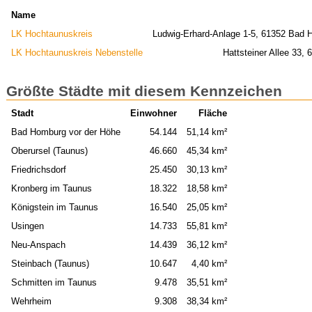
Name
LK Hochtaunuskreis
Ludwig-Erhard-Anlage 1-5, 61352 Bad 
LK Hochtaunuskreis Nebenstelle
Hattsteiner Allee 33,
Größte Städte mit diesem Kennzeichen
Stadt
Einwohner
Fläche
Bad Homburg vor der Höhe
54.144
51,14 km²
Oberursel (Taunus)
46.660
45,34 km²
Friedrichsdorf
25.450
30,13 km²
Kronberg im Taunus
18.322
18,58 km²
Königstein im Taunus
16.540
25,05 km²
Usingen
14.733
55,81 km²
Neu-Anspach
14.439
36,12 km²
Steinbach (Taunus)
10.647
4,40 km²
Schmitten im Taunus
9.478
35,51 km²
Wehrheim
9.308
38,34 km²