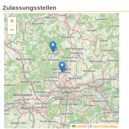
Zulassungsstellen
+
−
Leaflet
|
©
OpenStreetMap