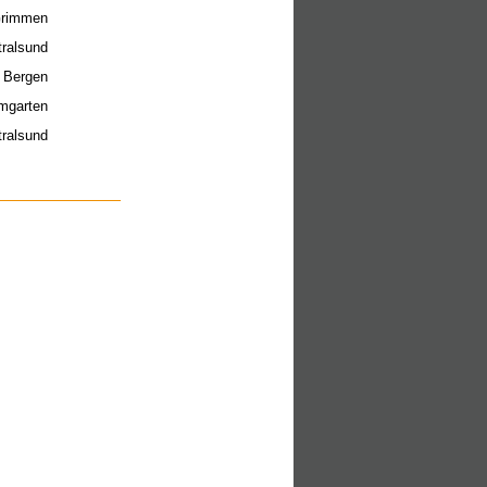
Grimmen
tralsund
8 Bergen
mgarten
ralsund