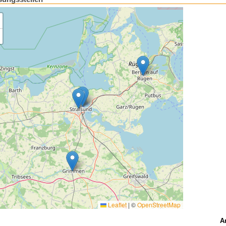
Leaflet
|
©
OpenStreetMap
A