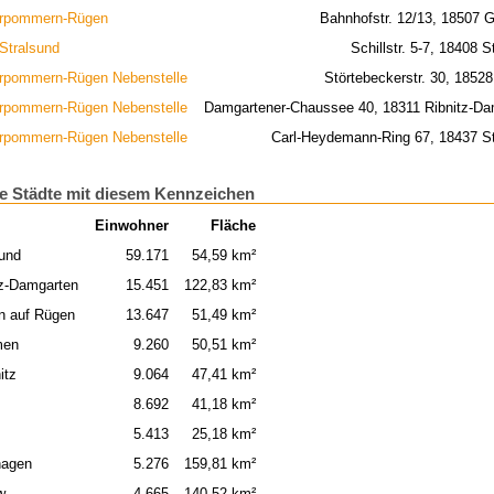
rpommern-Rügen
Bahnhofstr. 12/13, 18507 
 Stralsund
Schillstr. 5-7, 18408 S
rpommern-Rügen Nebenstelle
Störtebeckerstr. 30, 1852
rpommern-Rügen Nebenstelle
Damgartener-Chaussee 40, 18311 Ribnitz-Da
rpommern-Rügen Nebenstelle
Carl-Heydemann-Ring 67, 18437 St
e Städte mit diesem Kennzeichen
Einwohner
Fläche
sund
59.171
54,59 km²
tz-Damgarten
15.451
122,83 km²
n auf Rügen
13.647
51,49 km²
men
9.260
50,51 km²
itz
9.064
47,41 km²
8.692
41,18 km²
5.413
25,18 km²
hagen
5.276
159,81 km²
w
4.665
140,52 km²