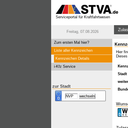
Serviceportal für Kraftfahrtwesen
Zulas
Freitag, 07.08.2026
Zum ersten Mal hier?
Kennz
Liste aller Kennzeichen
Hier f
Dieses
Kennzeichen Details
Kenn
i-Kfz Service
Stadt 
weite
zur Stadt
Bund
Wuns
Zulas