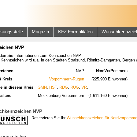
sungsstelle
Magazin
KFZ Formalitäten
Wunschkennzeic
eichen NVP
inden Sie Informationen zum Kennzeichen NVP.
 Kennzeichen wird u.a. in den Städten Stralsund, Ribnitz-Damgarten, Berge
zeichen
NVP
N
ord
V
or
P
ommern
/ Kreis
Vorpommern-Rügen
(225.900 Einwohner)
re in diesem Kreis
GMN
,
HST
,
RDG
,
RÜG
,
VR
,
esland
Mecklenburg-Vorpommern
(1.611.160 Einwohner)
chkennzeichen NVP
Reservieren Sie Ihr
Wunschkennzeichen für Nordvorpomme
sungsstellen