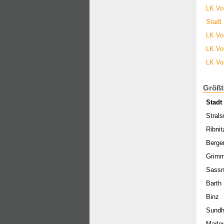
LK Vo
Stadt
LK Vo
LK Vo
LK Vo
Größt
Stadt
Stral
Ribni
Berge
Grim
Sassn
Barth
Binz
Sund
Marlo