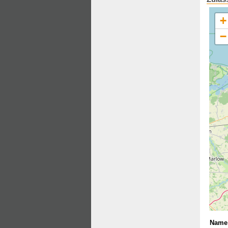
+
−
Name