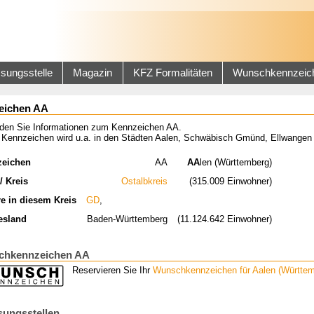
sungsstelle
Magazin
KFZ Formalitäten
Wunschkennzeic
eichen AA
inden Sie Informationen zum Kennzeichen AA.
 Kennzeichen wird u.a. in den Städten Aalen, Schwäbisch Gmünd, Ellwangen
zeichen
AA
AA
len (Württemberg)
/ Kreis
Ostalbkreis
(315.009 Einwohner)
re in diesem Kreis
GD
,
esland
Baden-Württemberg
(11.124.642 Einwohner)
hkennzeichen AA
Reservieren Sie Ihr
Wunschkennzeichen für Aalen (Württem
sungsstellen