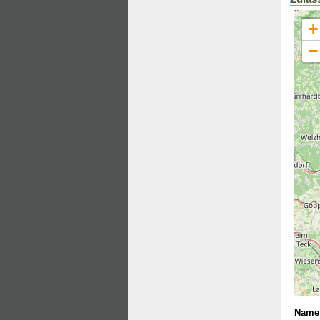
+
−
Name