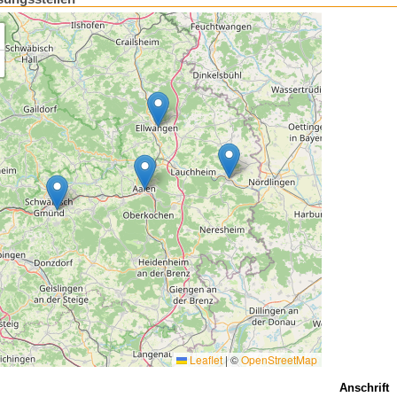
Leaflet
|
©
OpenStreetMap
Anschrift