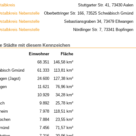
talbkreis
Stuttgarter Str. 41, 73430 Aalen
stalbkreis Nebenstelle
Oberbettringer Str. 166, 73525 Schwäbisch Gmünd
stalbkreis Nebenstelle
Sebastiansgraben 34, 73479 Ellwangen
stalbkreis Nebenstelle
Nördlinger Str. 7, 73341 Bopfingen
e Städte mit diesem Kennzeichen
Einwohner
Fläche
68.351
146,58 km²
äbisch Gmünd
61.333
113,81 km²
ngen (Jagst)
24.600
127,38 km²
ngen
11.621
76,96 km²
10.929
34,28 km²
ach
9.892
25,78 km²
heim
7.978
118,51 km²
ochen
7.884
23,55 km²
gmünd
7.456
71,57 km²
tetten
7.216
20,96 km²