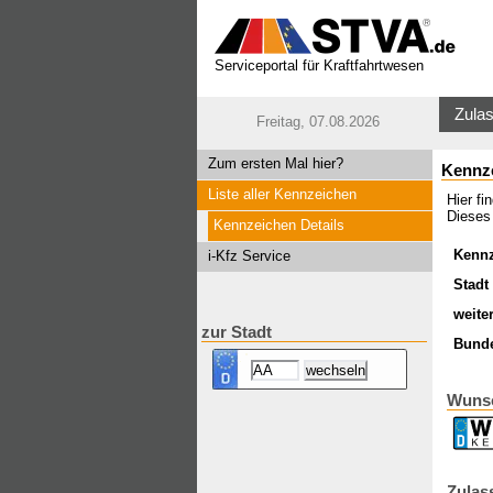
Serviceportal für Kraftfahrtwesen
Zulas
Freitag, 07.08.2026
Zum ersten Mal hier?
Kennz
Liste aller Kennzeichen
Hier f
Dieses
Kennzeichen Details
Kenn
i-Kfz Service
Stadt 
weite
zur Stadt
Bund
Wunsc
Zulas