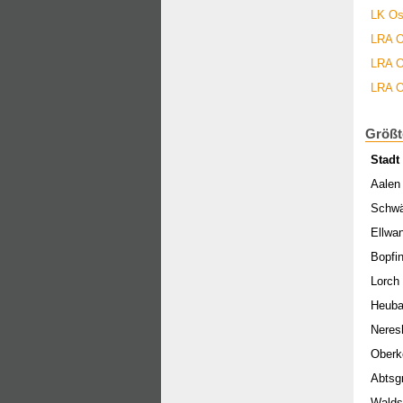
LK Os
LRA O
LRA O
LRA O
Größt
Stadt
Aalen
Schw
Ellwa
Bopfi
Lorch
Heub
Neres
Oberk
Abts
Walds