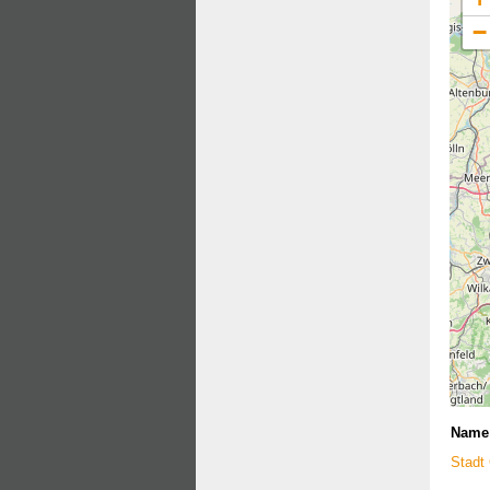
−
Name
Stadt