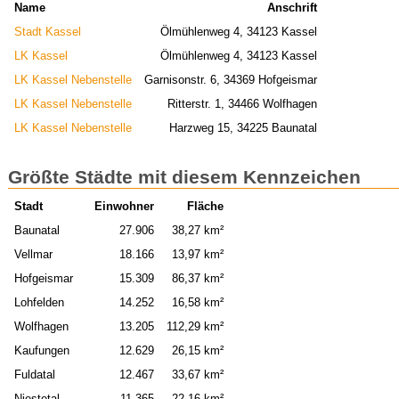
Name
Anschrift
Stadt Kassel
Ölmühlenweg 4, 34123 Kassel
LK Kassel
Ölmühlenweg 4, 34123 Kassel
LK Kassel Nebenstelle
Garnisonstr. 6, 34369 Hofgeismar
LK Kassel Nebenstelle
Ritterstr. 1, 34466 Wolfhagen
LK Kassel Nebenstelle
Harzweg 15, 34225 Baunatal
Größte Städte mit diesem Kennzeichen
Stadt
Einwohner
Fläche
Baunatal
27.906
38,27 km²
Vellmar
18.166
13,97 km²
Hofgeismar
15.309
86,37 km²
Lohfelden
14.252
16,58 km²
Wolfhagen
13.205
112,29 km²
Kaufungen
12.629
26,15 km²
Fuldatal
12.467
33,67 km²
Niestetal
11.365
22,16 km²