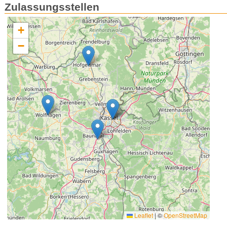
Zulassungsstellen
+
−
Leaflet
|
©
OpenStreetMap