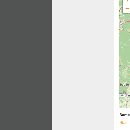
−
Name
Stadt