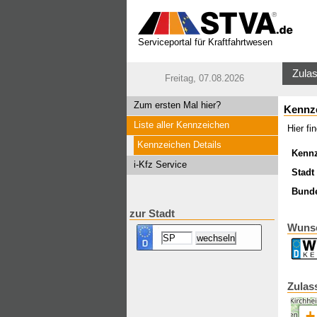
Serviceportal für Kraftfahrtwesen
Zulas
Freitag, 07.08.2026
Zum ersten Mal hier?
Kennz
Liste aller Kennzeichen
Hier f
Kennzeichen Details
Kenn
i-Kfz Service
Stadt 
Bund
zur Stadt
Wunsc
Zulas
+