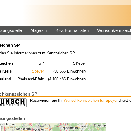
sungsstelle
Magazin
KFZ Formalitäten
Wunschkennzeic
eichen SP
inden Sie Informationen zum Kennzeichen SP.
zeichen
SP
SP
eyer
/ Kreis
Speyer
(50.565 Einwohner)
esland
Rheinland-Pfalz
(4.106.485 Einwohner)
hkennzeichen SP
Reservieren Sie Ihr
Wunschkennzeichen für Speyer
direkt o
sungsstellen