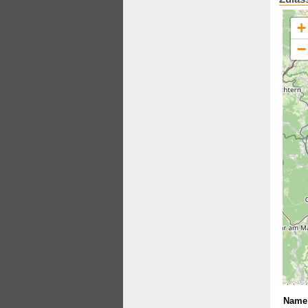
+
−
Name