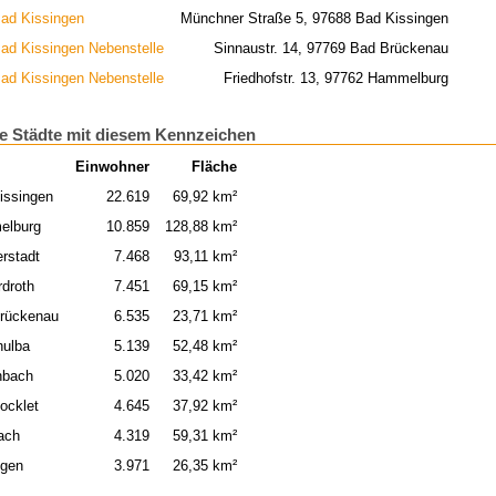
ad Kissingen
Münchner Straße 5, 97688 Bad Kissingen
ad Kissingen Nebenstelle
Sinnaustr. 14, 97769 Bad Brückenau
ad Kissingen Nebenstelle
Friedhofstr. 13, 97762 Hammelburg
e Städte mit diesem Kennzeichen
Einwohner
Fläche
issingen
22.619
69,92 km²
elburg
10.859
128,88 km²
rstadt
7.468
93,11 km²
rdroth
7.451
69,15 km²
rückenau
6.535
23,71 km²
hulba
5.139
52,48 km²
nbach
5.020
33,42 km²
ocklet
4.645
37,92 km²
ach
4.319
59,31 km²
ngen
3.971
26,35 km²