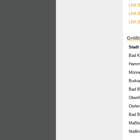
LRA B
LRA B
LRA B
Größt
Stadt
Bad K
Hamm
Münne
Burka
Bad B
Obert
Oerle
Bad B
Maßb
Nüdli