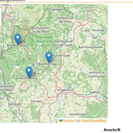
Leaflet
|
©
OpenStreetMap
Anschrift