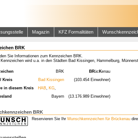
sungsstelle
Magazin
KFZ Formalitäten
Wunschkennzeic
eichen BRK
inden Sie Informationen zum Kennzeichen BRK.
 Kennzeichen wird u.a. in den Städten Bad Kissingen, Hammelburg, Münnerst
zeichen
BRK
BR
üc
K
enau
/ Kreis
Bad Kissingen
(103.454 Einwohner)
re in diesem Kreis
HAB
,
KG
,
esland
Bayern
(13.176.989 Einwohner)
chkennzeichen BRK
Reservieren Sie Ihr
Wunschkennzeichen für Brückenau
dire
sungsstellen