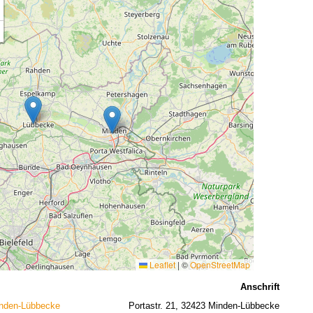
Leaflet
|
©
OpenStreetMap
Anschrift
nden-Lübbecke
Portastr. 21, 32423 Minden-Lübbecke