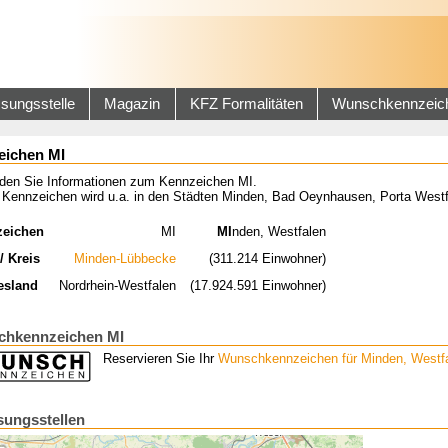
sungsstelle
Magazin
KFZ Formalitäten
Wunschkennzeic
eichen MI
inden Sie Informationen zum Kennzeichen MI.
 Kennzeichen wird u.a. in den Städten Minden, Bad Oeynhausen, Porta Westf
zeichen
MI
MI
nden, Westfalen
/ Kreis
Minden-Lübbecke
(311.214 Einwohner)
esland
Nordrhein-Westfalen
(17.924.591 Einwohner)
hkennzeichen MI
Reservieren Sie Ihr
Wunschkennzeichen für Minden, Westf
sungsstellen