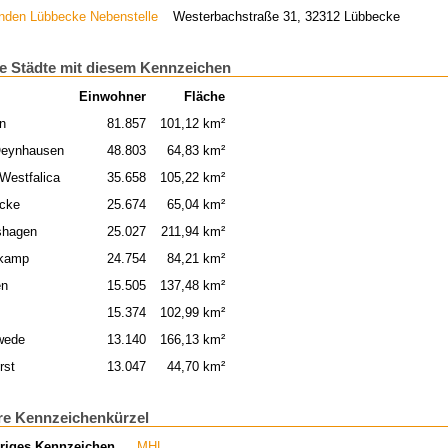
nden Lübbecke Nebenstelle
Westerbachstraße 31, 32312 Lübbecke
e Städte mit diesem Kennzeichen
Einwohner
Fläche
n
81.857
101,12 km²
eynhausen
48.803
64,83 km²
 Westfalica
35.658
105,22 km²
cke
25.674
65,04 km²
shagen
25.027
211,94 km²
lkamp
24.754
84,21 km²
en
15.505
137,48 km²
15.374
102,99 km²
wede
13.140
166,13 km²
rst
13.047
44,70 km²
re Kennzeichenkürzel
riges Kennzeichen
MHL