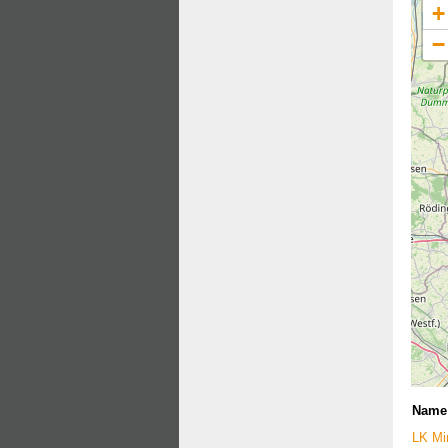
+
−
Name
LK Mi