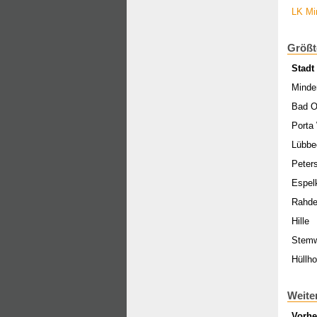
LK Mi
Größt
Stadt
Minde
Bad O
Porta
Lübbe
Peter
Espe
Rahd
Hille
Stem
Hüllho
Weite
Vorhe