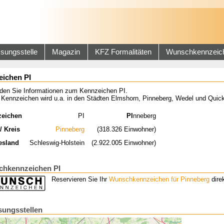
sungsstelle
Magazin
KFZ Formalitäten
Wunschkennzeic
ichen PI
nden Sie Informationen zum Kennzeichen PI.
 Kennzeichen wird u.a. in den Städten Elmshorn, Pinneberg, Wedel und Quic
zeichen
PI
PI
nneberg
/ Kreis
Pinneberg
(318.326 Einwohner)
esland
Schleswig-Holstein
(2.922.005 Einwohner)
hkennzeichen PI
Reservieren Sie Ihr
Wunschkennzeichen für Pinneberg
direk
sungsstellen