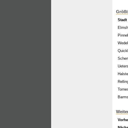
Größt
Stadt
Elmsh
Pinne
Wede
Quick
Schen
Ueter
Halst
Rellin
Torne
Barms
Weite
Vorhe
Nächs