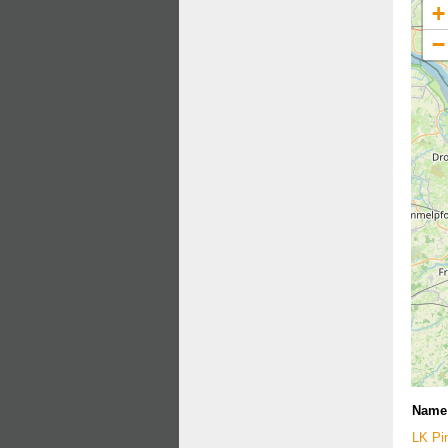
+
−
Name
LK Pi