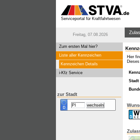
Serviceportal für Kraftfahrtwesen
Zulas
Freitag, 07.08.2026
Zum ersten Mal hier?
Kennze
Liste aller Kennzeichen
Hier fi
Dieses
Kennzeichen Details
Kenn
i-Kfz Service
Stadt 
Bund
zur Stadt
Wunsc
Zulas