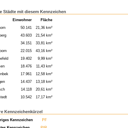
e Städte mit diesem Kennzeichen
Einwohner
Fläche
orn
50.141
21,36 km²
berg
43.603
21,54 km²
l
34.151
33,81 km²
born
22.015
43,16 km²
efeld
19.402
9,99 km²
sen
18.476
11,43 km²
enbek
17.961
12,58 km²
gen
14.437
13,18 km²
sch
14.118
20,61 km²
tedt
10.542
17,17 km²
re Kennzeichenkürzel
riges Kennzeichen
PF
tes Kennzeichen
PIR