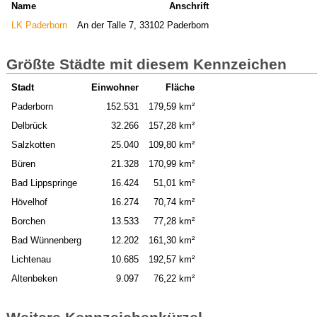
Name
Anschrift
LK Paderborn
An der Talle 7, 33102 Paderborn
Größte Städte mit diesem Kennzeichen
Stadt
Einwohner
Fläche
Paderborn
152.531
179,59 km²
Delbrück
32.266
157,28 km²
Salzkotten
25.040
109,80 km²
Büren
21.328
170,99 km²
Bad Lippspringe
16.424
51,01 km²
Hövelhof
16.274
70,74 km²
Borchen
13.533
77,28 km²
Bad Wünnenberg
12.202
161,30 km²
Lichtenau
10.685
192,57 km²
Altenbeken
9.097
76,22 km²