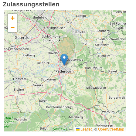
Zulassungsstellen
+
−
Leaflet
|
©
OpenStreetMap