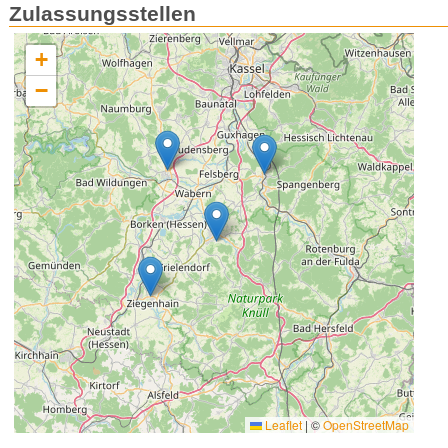
Zulassungsstellen
+
−
Leaflet
|
©
OpenStreetMap