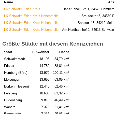
Name
Ans
LK Schwalm-Eder- Kreis
Hans-Scholl-Str. 1, 34576 Homber
LK Schwalm-Eder- Kreis Nebenstelle
Brautäcker 3, 34560 Fr
LK Schwalm-Eder- Kreis Nebenstelle
Sandstr. 13, 34212 Mel
LK Schwalm-Eder- Kreis Nebenstelle
Am Nordbahnhof 2, 34613 Schwal
Größte Städte mit diesem Kennzeichen
Stadt
Einwohner
Fläche
Schwalmstadt
18.195
84,79 km²
Fritzlar
14.780
88,81 km²
Homberg (Efze)
13.970
100,11 km²
Melsungen
13.695
63,09 km²
Borken (Hessen)
12.440
82,46 km²
Felsberg
10.638
83,32 km²
Gudensberg
9.815
46,49 km²
Wabern
7.375
51,41 km²
Edermünde
7.367
25,85 km²