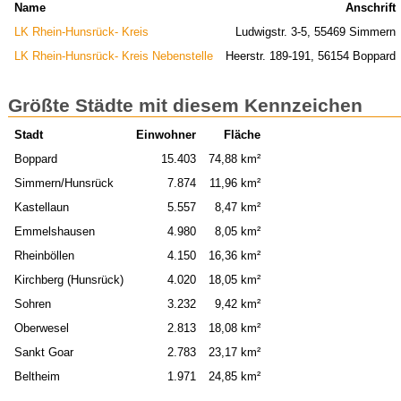
Name
Anschrift
LK Rhein-Hunsrück- Kreis
Ludwigstr. 3-5, 55469 Simmern
LK Rhein-Hunsrück- Kreis Nebenstelle
Heerstr. 189-191, 56154 Boppard
Größte Städte mit diesem Kennzeichen
Stadt
Einwohner
Fläche
Boppard
15.403
74,88 km²
Simmern/Hunsrück
7.874
11,96 km²
Kastellaun
5.557
8,47 km²
Emmelshausen
4.980
8,05 km²
Rheinböllen
4.150
16,36 km²
Kirchberg (Hunsrück)
4.020
18,05 km²
Sohren
3.232
9,42 km²
Oberwesel
2.813
18,08 km²
Sankt Goar
2.783
23,17 km²
Beltheim
1.971
24,85 km²