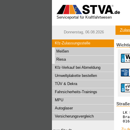
Serviceportal für Kraftfahrtwesen
Zulas
Donnerstag, 06.08.2026
Kfz-Zulassungsstelle
Wichti
Meißen
Riesa
Kfz-Verkauf bei Abmeldung
Umweltplakette bestellen
TÜV & Dekra
Fahrsicherheits-Trainings
MPU
Straße
Autoglaser
LK 
Versicherungsvergleich
Bra
016
Zu de