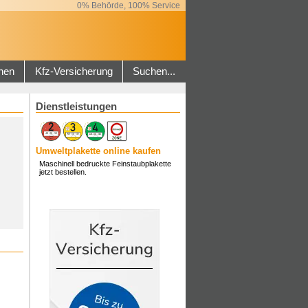
0% Behörde, 100% Service
hen
Kfz-Versicherung
Suchen...
Dienstleistungen
Umweltplakette online kaufen
Maschinell bedruckte Feinstaubplakette
jetzt bestellen.