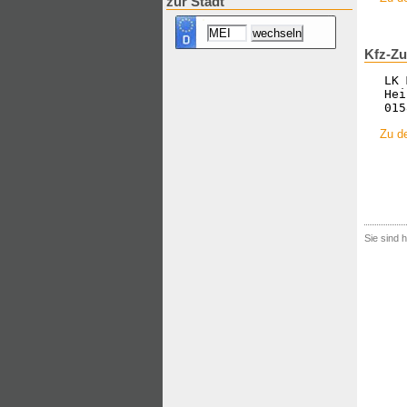
zur Stadt
Kfz-Zu
LK 
Hei
015
Zu de
Sie sind h