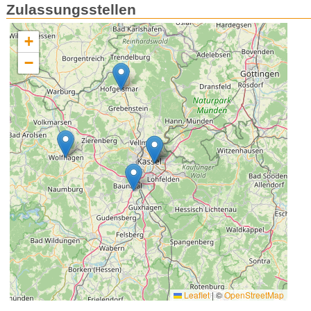
Zulassungsstellen
+
−
Leaflet
|
©
OpenStreetMap