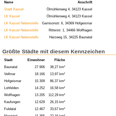
Name
Anschrift
Stadt Kassel
Ölmühlenweg 4, 34123 Kassel
LK Kassel
Ölmühlenweg 4, 34123 Kassel
LK Kassel Nebenstelle
Garnisonstr. 6, 34369 Hofgeismar
LK Kassel Nebenstelle
Ritterstr. 1, 34466 Wolfhagen
LK Kassel Nebenstelle
Harzweg 15, 34225 Baunatal
Größte Städte mit diesem Kennzeichen
Stadt
Einwohner
Fläche
Baunatal
27.906
38,27 km²
Vellmar
18.166
13,97 km²
Hofgeismar
15.309
86,37 km²
Lohfelden
14.252
16,58 km²
Wolfhagen
13.205
112,29 km²
Kaufungen
12.629
26,15 km²
Fuldatal
12.467
33,67 km²
Niestetal
11.365
22,16 km²