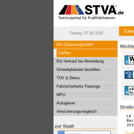
Serviceportal für Kraftfahrtwesen
Zulas
Freitag, 07.08.2026
Kfz-Zulassungsstelle
Wichti
Gießen
Kfz-Verkauf bei Abmeldung
Umweltplakette bestellen
TÜV & Dekra
Fahrsicherheits-Trainings
MPU
Autoglaser
Straße
Versicherungsvergleich
LK 
Bac
353
zur Stadt
Zu de