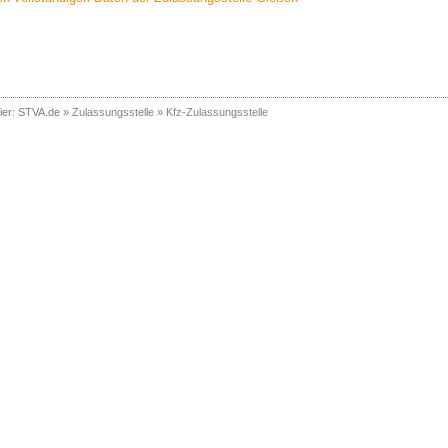
ier:
STVA.de
»
Zulassungsstelle
»
Kfz-Zulassungsstelle