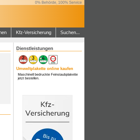
0% Behörde, 100% Service
hen
Kfz-Versicherung
Suchen...
Dienstleistungen
Umweltplakette online kaufen
Maschinell bedruckte Feinstaubplakette
jetzt bestellen.