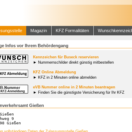
sungsstelle
Magazin
KFZ Formalitäten
Wunschkennzeic
ge Infos vor Ihrem Behördengang
Kennzeichen für Buseck reservieren
► Nummernschilder direkt günstig mitbestellen
KFZ Online Abmeldung
► KFZ in 2 Minuten online abmelden
eVB Nummer online in 2 Minuten beantragen
► Finden Sie die günstigste Versicherung für Ihr KFZ
nverkehrsamt Gießen
Gießen
hweg 9
98 Gießen
n vollständigen Daten der Zulassungsstelle Gießen