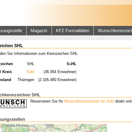
sungsstelle
Magazin
KFZ Formalitäten
Wunschkennzeic
eichen SHL
inden Sie Informationen zum Kennzeichen SHL.
zeichen
SHL
S
u
HL
/ Kreis
Suhl
(36.054 Einwohner)
esland
Thüringen
(2.105.480 Einwohner)
chkennzeichen SHL
Reservieren Sie Ihr
Wunschkennzeichen für Suhl
direkt onli
sungsstellen