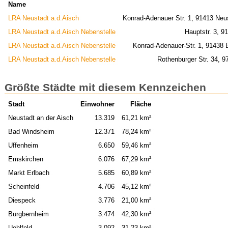
Name
LRA Neustadt a.d.Aisch
Konrad-Adenauer Str. 1, 91413 Neu
LRA Neustadt a.d.Aisch Nebenstelle
Hauptstr. 3, 9
LRA Neustadt a.d.Aisch Nebenstelle
Konrad-Adenauer-Str. 1, 91438
LRA Neustadt a.d.Aisch Nebenstelle
Rothenburger Str. 34, 
Größte Städte mit diesem Kennzeichen
Stadt
Einwohner
Fläche
Neustadt an der Aisch
13.319
61,21 km²
Bad Windsheim
12.371
78,24 km²
Uffenheim
6.650
59,46 km²
Emskirchen
6.076
67,29 km²
Markt Erlbach
5.685
60,89 km²
Scheinfeld
4.706
45,12 km²
Diespeck
3.776
21,00 km²
Burgbernheim
3.474
42,30 km²
Uehlfeld
3.092
31,23 km²