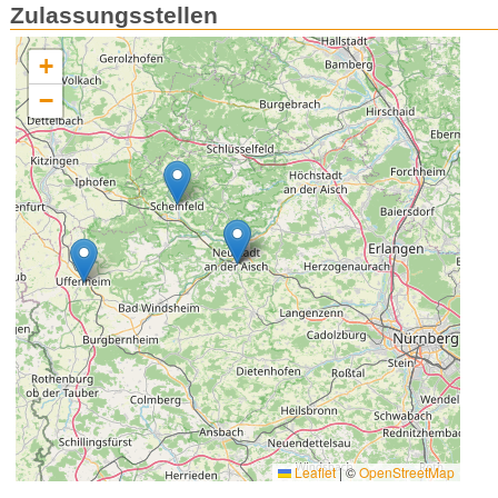
Zulassungsstellen
+
−
Leaflet
|
©
OpenStreetMap