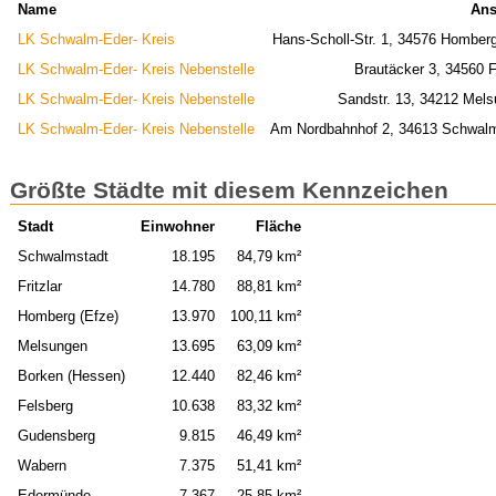
Name
Ans
LK Schwalm-Eder- Kreis
Hans-Scholl-Str. 1, 34576 Homber
LK Schwalm-Eder- Kreis Nebenstelle
Brautäcker 3, 34560 Fr
LK Schwalm-Eder- Kreis Nebenstelle
Sandstr. 13, 34212 Mel
LK Schwalm-Eder- Kreis Nebenstelle
Am Nordbahnhof 2, 34613 Schwal
Größte Städte mit diesem Kennzeichen
Stadt
Einwohner
Fläche
Schwalmstadt
18.195
84,79 km²
Fritzlar
14.780
88,81 km²
Homberg (Efze)
13.970
100,11 km²
Melsungen
13.695
63,09 km²
Borken (Hessen)
12.440
82,46 km²
Felsberg
10.638
83,32 km²
Gudensberg
9.815
46,49 km²
Wabern
7.375
51,41 km²
Edermünde
7.367
25,85 km²