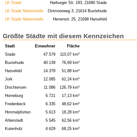
LK Stade
Harburger Str. 193, 21680 Stade
LK Stade Nebenstelle
Ostmoorweg 3, 21614 Buxtehude
LK Stade Nebenstelle
Herrenstr. 25, 21698 Harsefeld
Größte Städte mit diesem Kennzeichen
Stadt
Einwohner
Fläche
Stade
47.579
110,07 km²
Buxtehude
40.139
76,69 km²
Harsefeld
14.378
51,88 km²
Jork
12.085
62,24 km²
Drochtersen
11.086
126,79 km²
Horneburg
6.721
17,13 km²
Fredenbeck
6.335
48,62 km²
Himmelpforten
5.613
18,28 km²
Ahlerstedt
5.545
62,56 km²
Kutenholz
4.629
68,25 km²