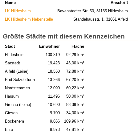
Name
Anschrift
LK Hildesheim
Bavenstedter Str. 50, 31135 Hildesheim
LK Hildesheim Nebenstelle
Ständehausstr. 1, 31061 Alfeld
Größte Städte mit diesem Kennzeichen
Stadt
Einwohner
Fläche
Hildesheim
100.319
92,29 km²
Sarstedt
19.423
43,00 km²
Alfeld (Leine)
18.550
72,88 km²
Bad Salzdetfurth
13.266
67,20 km²
Nordstemmen
12.090
60,22 km²
Harsum
11.496
50,00 km²
Gronau (Leine)
10.690
88,39 km²
Giesen
9.700
34,00 km²
Bockenem
9.666
109,96 km²
Elze
8.973
47,81 km²