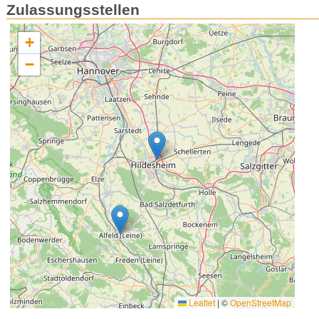
Zulassungsstellen
+
−
Leaflet
|
©
OpenStreetMap