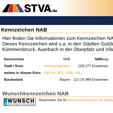
Kennzeichen NAB
Hier finden Sie Informationen zum Kennzeichen N
Dieses Kennzeichen wird u.a. in den Städten Sul
Kümmersbruck, Auerbach in der Oberpfalz und Vil
Kennzeichen
NAB
NAB
burg
Stadt / Kreis
Amberg-Sulzbach
(103.277 Einwohner)
weitere in diesem Kreis
AM
,
AS
,
BUL
,
ESB
,
SUL
,
Bundesland
Bayern
(13.176.989 Einwohner)
Wunschkennzeichen NAB
Reservieren Sie Ihr
Wunschkennzeichen für Nabbu