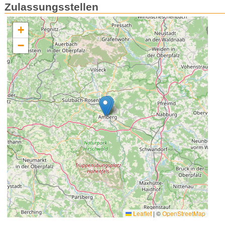
Zulassungsstellen
+
−
Leaflet
|
©
OpenStreetMap