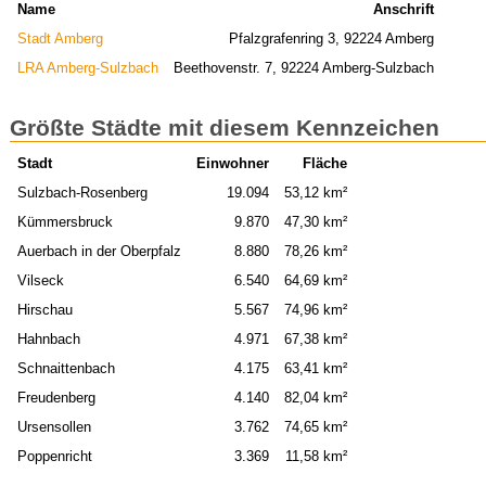
Name
Anschrift
Stadt Amberg
Pfalzgrafenring 3, 92224 Amberg
LRA Amberg-Sulzbach
Beethovenstr. 7, 92224 Amberg-Sulzbach
Größte Städte mit diesem Kennzeichen
Stadt
Einwohner
Fläche
Sulzbach-Rosenberg
19.094
53,12 km²
Kümmersbruck
9.870
47,30 km²
Auerbach in der Oberpfalz
8.880
78,26 km²
Vilseck
6.540
64,69 km²
Hirschau
5.567
74,96 km²
Hahnbach
4.971
67,38 km²
Schnaittenbach
4.175
63,41 km²
Freudenberg
4.140
82,04 km²
Ursensollen
3.762
74,65 km²
Poppenricht
3.369
11,58 km²