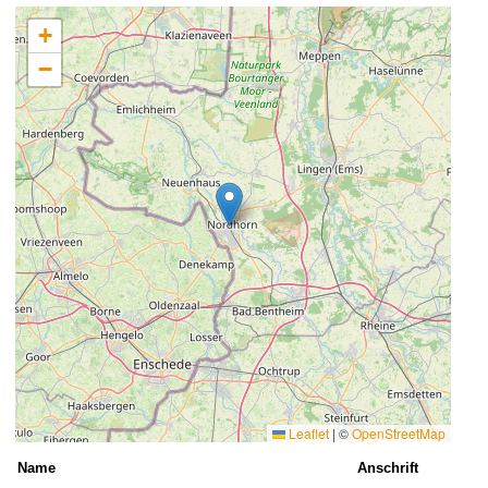
+
−
Leaflet
|
©
OpenStreetMap
Name
Anschrift