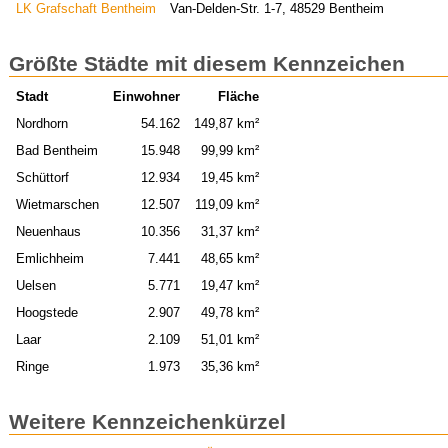
LK Grafschaft Bentheim
Van-Delden-Str. 1-7, 48529 Bentheim
Größte Städte mit diesem Kennzeichen
Stadt
Einwohner
Fläche
Nordhorn
54.162
149,87 km²
Bad Bentheim
15.948
99,99 km²
Schüttorf
12.934
19,45 km²
Wietmarschen
12.507
119,09 km²
Neuenhaus
10.356
31,37 km²
Emlichheim
7.441
48,65 km²
Uelsen
5.771
19,47 km²
Hoogstede
2.907
49,78 km²
Laar
2.109
51,01 km²
Ringe
1.973
35,36 km²
Weitere Kennzeichenkürzel