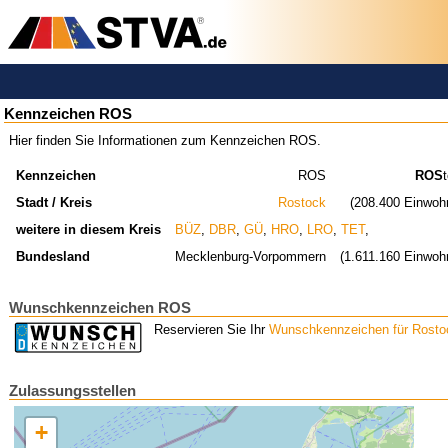
Kennzeichen ROS
Hier finden Sie Informationen zum Kennzeichen ROS.
Kennzeichen
ROS
ROS
Stadt / Kreis
Rostock
(208.400 Einwoh
weitere in diesem Kreis
BÜZ
,
DBR
,
GÜ
,
HRO
,
LRO
,
TET
,
Bundesland
Mecklenburg-Vorpommern
(1.611.160 Einwoh
Wunschkennzeichen ROS
Reservieren Sie Ihr
Wunschkennzeichen für Rosto
Zulassungsstellen
+