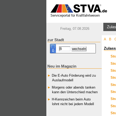
Serviceportal für Kraftfahrtwesen
Zulas
Freitag, 07.08.2026
A
B
zur Stadt
Zulass
Str
Str
Neu im Magazin
Str
Die E-Auto Förderung wird zu
Str
Auslaufmodell
Str
Morgens oder abends tanken
Str
kann den Unterschied machen
Str
H-Kennzeichen beim Auto
lohnt nicht bei jedem Modell
Str
Str