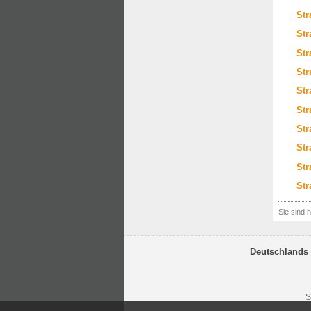
Str
Str
Str
Str
Str
Str
Str
Str
Str
Str
Sie sind h
Deutschlands 
S