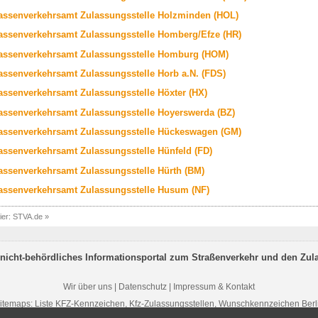
assenverkehrsamt Zulassungsstelle Holzminden (HOL)
assenverkehrsamt Zulassungsstelle Homberg/Efze (HR)
assenverkehrsamt Zulassungsstelle Homburg (HOM)
assenverkehrsamt Zulassungsstelle Horb a.N. (FDS)
assenverkehrsamt Zulassungsstelle Höxter (HX)
assenverkehrsamt Zulassungsstelle Hoyerswerda (BZ)
assenverkehrsamt Zulassungsstelle Hückeswagen (GM)
assenverkehrsamt Zulassungsstelle Hünfeld (FD)
assenverkehrsamt Zulassungsstelle Hürth (BM)
assenverkehrsamt Zulassungsstelle Husum (NF)
ier:
STVA.de
»
nicht-behördliches Informationsportal zum Straßenverkehr und den Zul
Wir über uns
|
Datenschutz
|
Impressum & Kontakt
itemaps:
Liste KFZ-Kennzeichen
,
Kfz-Zulassungsstellen
,
Wunschkennzeichen Berl