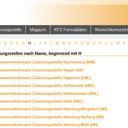
sungsstelle
Magazin
KFZ Formalitäten
Wunschkennzeic
C
D
E
F
G
H
I
J
K
L
M
N
O
P
Q
R
S
T
U
V
W
X
ungsstellen nach Name, beginnend mit H
assenverkehrsamt Zulassungsstelle Hachenburg (WW)
assenverkehrsamt Zulassungsstelle Hagen (HA)
assenverkehrsamt Zulassungsstelle Hagenow (LWL)
assenverkehrsamt Zulassungsstelle Halberstadt (HBS)
assenverkehrsamt Zulassungsstelle Haldensleben (HDL)
assenverkehrsamt Zulassungsstelle Halle (HAL)
assenverkehrsamt Zulassungsstelle Hamburg-Bergedorf (HH)
assenverkehrsamt Zulassungsstelle Hamburg-Harburg (HH)
assenverkehrsamt Zulassungsstelle Hamburg-Mitte (HH)