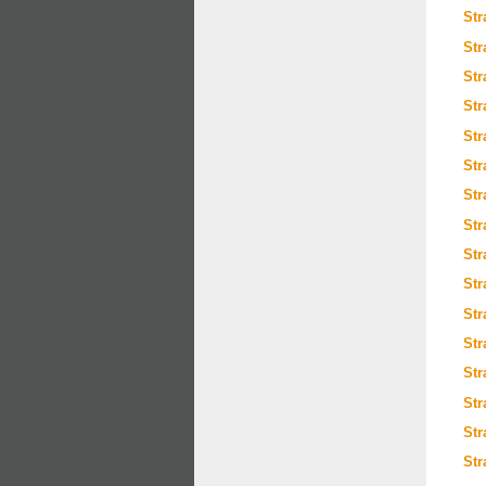
Str
Str
Str
Str
Str
Str
Str
Str
Str
Str
Str
Str
Str
Str
Str
Str