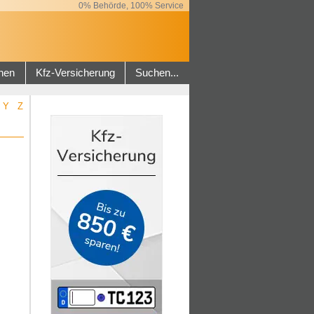
0% Behörde, 100% Service
hen
Kfz-Versicherung
Suchen...
Y
Z