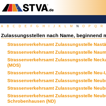
A
B
C
D
E
F
G
H
I
J
K
L
M
N
O
P
Q
R
Zulassungsstellen nach Name, beginnend m
Strassenverkehrsamt Zulassungsstelle Nastä
Strassenverkehrsamt Zulassungsstelle Naum
Strassenverkehrsamt Zulassungsstelle Neck
(MOS)
Strassenverkehrsamt Zulassungsstelle Neu-
Strassenverkehrsamt Zulassungsstelle Neub
Strassenverkehrsamt Zulassungsstelle Neub
Strassenverkehrsamt Zulassungsstelle Neub
Schrobenhausen (ND)