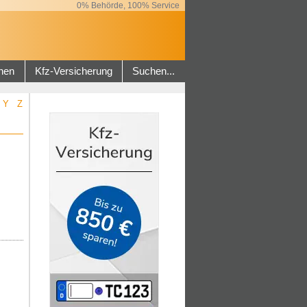
0% Behörde, 100% Service
hen
Kfz-Versicherung
Suchen...
Y
Z