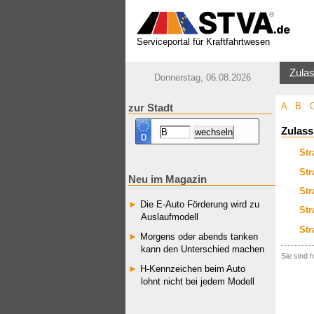
Serviceportal für Kraftfahrtwesen
Zulas
Donnerstag, 06.08.2026
A
B
zur Stadt
Zulass
Str
Str
Neu im Magazin
Str
Die E-Auto Förderung wird zu
Str
Auslaufmodell
Str
Morgens oder abends tanken
kann den Unterschied machen
Sie sind h
H-Kennzeichen beim Auto
lohnt nicht bei jedem Modell