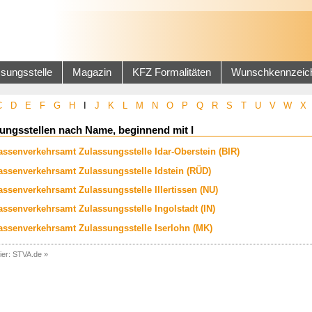
sungsstelle
Magazin
KFZ Formalitäten
Wunschkennzeic
C
D
E
F
G
H
I
J
K
L
M
N
O
P
Q
R
S
T
U
V
W
X
ungsstellen nach Name, beginnend mit I
assenverkehrsamt Zulassungsstelle Idar-Oberstein (BIR)
assenverkehrsamt Zulassungsstelle Idstein (RÜD)
assenverkehrsamt Zulassungsstelle Illertissen (NU)
assenverkehrsamt Zulassungsstelle Ingolstadt (IN)
assenverkehrsamt Zulassungsstelle Iserlohn (MK)
ier:
STVA.de
»