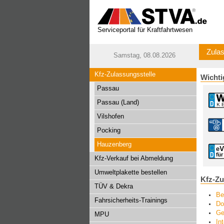
Serviceportal für Kraftfahrtwesen
Zulas
Samstag, 08.08.2026
Kfz-Zulassungsstelle
Wichti
Passau
Passau (Land)
Vilshofen
Pocking
Hauzenberg
Kfz-Verkauf bei Abmeldung
Umweltplakette bestellen
Kfz-Zu
TÜV & Dekra
Be
Fahrsicherheits-Trainings
Do
Ge
MPU
In