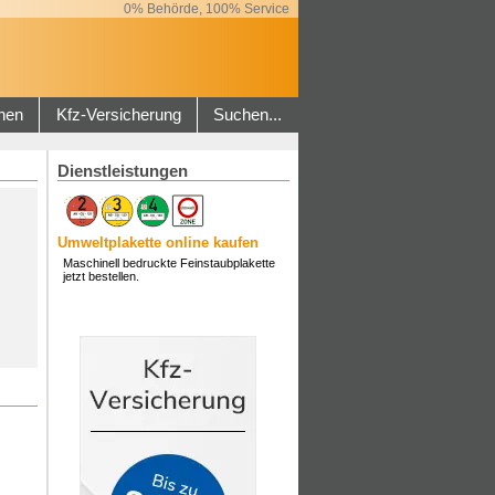
0% Behörde, 100% Service
hen
Kfz-Versicherung
Suchen...
Dienstleistungen
Umweltplakette online kaufen
Maschinell bedruckte Feinstaubplakette
jetzt bestellen.