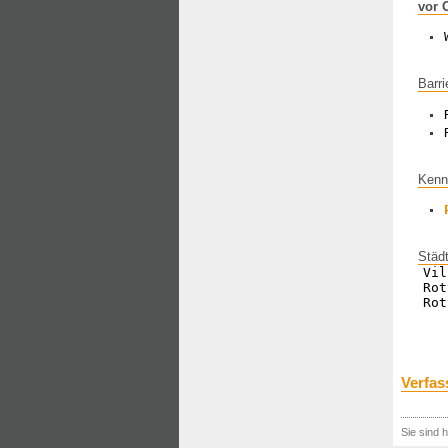
vor 
Barri
Kenn
Städ
Vil
Rot
Rot
Verfas
Sie sind h