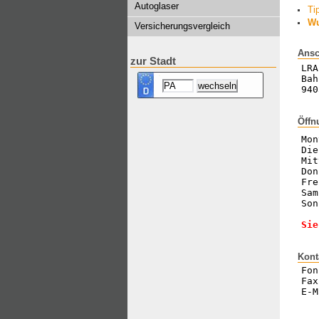
Autoglaser
Ti
Wu
Versicherungsvergleich
Ansc
zur Stadt
LRA
Bah
940
Öffn
Mon
Die
Mit
Don
Fre
Sam
Son
Sie
Kont
Fon
Fax
E-M