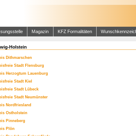
sungsstelle
Magazin
KFZ Formalitäten
Wunschkennzeic
wig-Holstein
eis Dithmarschen
eisfreie Stadt Flensburg
eis Herzogtum Lauenburg
eisfreie Stadt Kiel
eisfreie Stadt Lübeck
eisfreie Stadt Neumünster
eis Nordfriesland
eis Ostholstein
eis Pinneberg
eis Plön