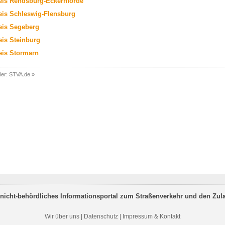
eis Rendsburg-Eckernförde
eis Schleswig-Flensburg
eis Segeberg
eis Steinburg
eis Stormarn
ier:
STVA.de
»
nicht-behördliches Informationsportal zum Straßenverkehr und den Zul
Wir über uns
|
Datenschutz
|
Impressum & Kontakt