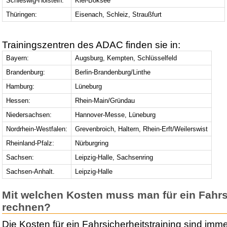
Schleswig-Holstein:
Kiel-Boksee
Thüringen:
Eisenach, Schleiz, Straußfurt
Trainingszentren des ADAC finden sie in:
Bayern:
Augsburg, Kempten, Schlüsselfeld
Brandenburg:
Berlin-Brandenburg/Linthe
Hamburg:
Lüneburg
Hessen:
Rhein-Main/Gründau
Niedersachsen:
Hannover-Messe, Lüneburg
Nordrhein-Westfalen:
Grevenbroich, Haltern, Rhein-Erft/Weilerswist
Rheinland-Pfalz:
Nürburgring
Sachsen:
Leipzig-Halle, Sachsenring
Sachsen-Anhalt.
Leipzig-Halle
Mit welchen Kosten muss man für ein Fahrs
rechnen?
Die Kosten für ein Fahrsicherheitstraining sind im