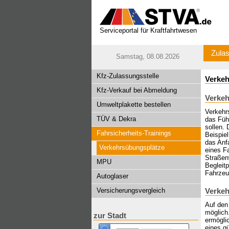
Serviceportal für Kraftfahrtwesen
Zulas
Samstag, 08.08.2026
Kfz-Zulassungsstelle
Verkeh
Kfz-Verkauf bei Abmeldung
Verkeh
Umweltplakette bestellen
Verkehr
TÜV & Dekra
das Führ
sollen.
Fahrsicherheits-Trainings
Beispiel
das Anfa
Verkehrsübungsplätze
eines F
Straßenv
MPU
Begleit
Fahrzeu
Autoglaser
Versicherungsvergleich
Verkeh
Auf den
möglich.
zur Stadt
ermöglic
eines g