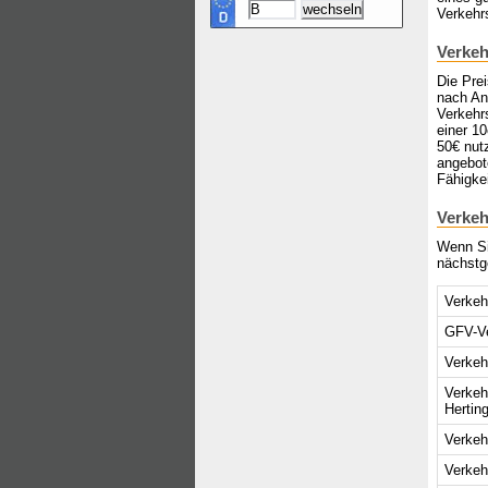
Verkehr
Verkeh
Die Pre
nach Anb
Verkehrs
einer 1
50€ nut
angebote
Fähigke
Verkeh
Wenn Si
nächstg
Verkeh
GFV-Ve
Verkeh
Verkeh
Hertin
Verkeh
Verkeh