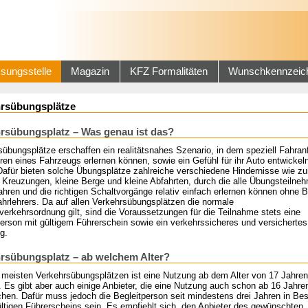
sungsstelle
Magazin
KFZ Formalitäten
Wunschkennzeic
rsübungsplätze
rsübungsplatz – Was genau ist das?
sübungsplätze erschaffen ein realitätsnahes Szenario, in dem speziell Fahran
en eines Fahrzeugs erlernen können, sowie ein Gefühl für ihr Auto entwickel
 Dafür bieten solche Übungsplätze zahlreiche verschiedene Hindernisse wie z
 Kreuzungen, kleine Berge und kleine Abfahrten, durch die alle Übungsteilne
hren und die richtigen Schaltvorgänge relativ einfach erlernen können ohne B
ahrlehrers. Da auf allen Verkehrsübungsplätzen die normale
erkehrsordnung gilt, sind die Voraussetzungen für die Teilnahme stets eine
person mit gültigem Führerschein sowie ein verkehrssicheres und versichertes
g.
rsübungsplatz – ab welchem Alter?
 meisten Verkehrsübungsplätzen ist eine Nutzung ab dem Alter von 17 Jahren
 Es gibt aber auch einige Anbieter, die eine Nutzung auch schon ab 16 Jahre
hen. Dafür muss jedoch die Begleitperson seit mindestens drei Jahren in Bes
ültigen Führerscheins sein. Es empfiehlt sich, den Anbieter des gewünschten