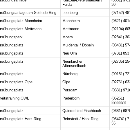
rsübungsanlage
Künzell-Dietershausen /
(0661) 9 0
Fulda
30
rsübungsanlage am Solitude-Ring
Leonberg
(07152) 48
rsübungsplatz Mannheim
Mannheim
(0621) 401
rsübungsplatz Mettmann
Mettmann
(02104) 60
rsübungspark
Moers
(02841) 30
rsübungsplatz
Muldental / Döbeln
(03431) 57
rsübungsplatz
Neu Ulm
(0731) 853
rsübungsplatz
Neunkirchen
(02735) 15
Altenseelbach
rsübungsplatz
Nürnberg
(09151) 72
rsübungsplatz Olpe
Olpe
(02761) 63
rsübungsplatz
Potsdam
(0331) 971
heitstraining OWL
Paderborn
(05251)
8788878
rsübungsplatz
Quierschied-Fischbach
(0681) 687
rsübungsplatz Harz-Ring
Reinstedt / Harz Ring
(034741) 7
55