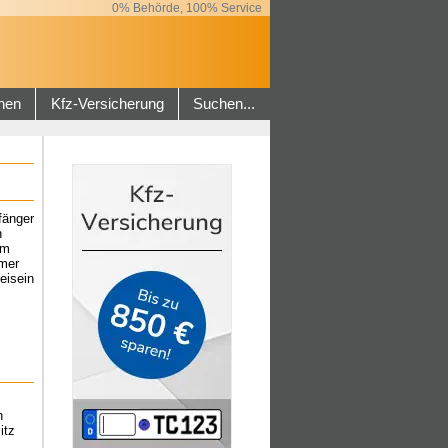
0% Behörde, 100% Service
hen
Kfz-Versicherung
Suchen...
fänger
n
um
hmer
eisein
n
itz