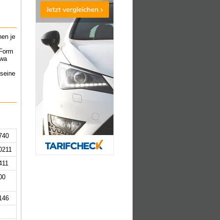
nen je
 Form
twa
 seine
740
0211
411
00
146