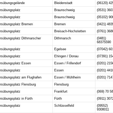
rsübungsgelände
Bleidenstadt
(06120) 42
rsübungsplatz
Braunschweig
(0531) 360
rsübungsplatz
Braunschweig
(05102) 90
rsübungsplatz Bremen
Bremen
(0421) 483
rsübungsplatz
Breisach-Hochstetten
(0761) 368
rsübungsplatz Dithmarscher
Dithmarsch
(0481)
68375590
rsübungsplatz
Egelsee
(07042) 60
rsübungsplatz
Ehingen / Donau
(07391) 15
rsübungsplatz Essen
Essen / Frillendorf
(0201) 215
rsübungsplatz
Essen
(0201) 441
rsübungsplatz am Flughafen
Essen / Mühlheim
(0201) 714
rsübungsplatz Flensburg
Flensburg
rsübungsplatz
Frankfurt
(069) 70 5
rsübungsplatz in Fürth
Fürth
(0911) 307
rsübungsplatz
Schlüsselfeld
(09552)
9308011