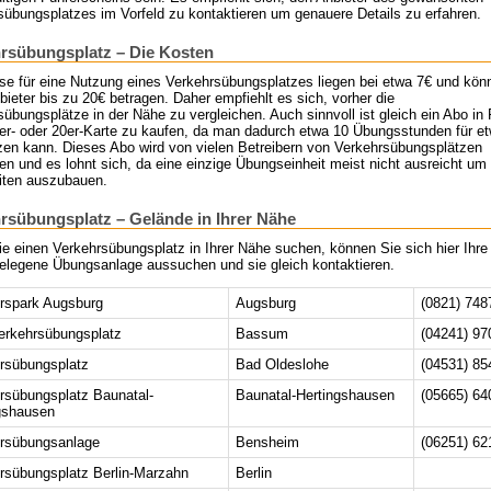
sübungsplatzes im Vorfeld zu kontaktieren um genauere Details zu erfahren.
rsübungsplatz – Die Kosten
ise für eine Nutzung eines Verkehrsübungsplatzes liegen bei etwa 7€ und kön
ieter bis zu 20€ betragen. Daher empfiehlt es sich, vorher die
übungsplätze in der Nähe zu vergleichen. Auch sinnvoll ist gleich ein Abo in
0er- oder 20er-Karte zu kaufen, da man dadurch etwa 10 Übungsstunden für e
zen kann. Dieses Abo wird von vielen Betreibern von Verkehrsübungsplätzen
n und es lohnt sich, da eine einzige Übungseinheit meist nicht ausreicht um
iten auszubauen.
rsübungsplatz – Gelände in Ihrer Nähe
e einen Verkehrsübungsplatz in Ihrer Nähe suchen, können Sie sich hier Ihre
elegene Übungsanlage aussuchen und sie gleich kontaktieren.
rspark Augsburg
Augsburg
(0821) 748
rkehrsübungsplatz
Bassum
(04241) 97
rsübungsplatz
Bad Oldeslohe
(04531) 85
rsübungsplatz Baunatal-
Baunatal-Hertingshausen
(05665) 64
gshausen
rsübungsanlage
Bensheim
(06251) 62
rsübungsplatz Berlin-Marzahn
Berlin