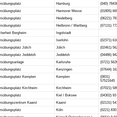
rsübungsplatz
Hamburg
(040) 7843
rsübungsplatz
Hannover Messe
(01805) 66
rsübungsplatz
Heidelberg
(06221) 78
rsübungsplatz
Heilbronn / Wartberg
(07131) 77
cherheit Bergheim
Ingolstadt
rsübungsplatz
Iserlohn
(02371) 61
rsübungsplatz Jülich
Jülich
(02461) 56
rsübungsplatz Jeddeloh
Jeddeloh
(04486) 94
rsübungsanlage
Karlsruhe
(0721) 562
rsübungsplatz
Kenzingen
(07644) 16
rsübungsplatz Kempten
Kempten
(0831)
57521645
rsübungsplatz Kirchheim
Kirchheim
(07021) 58
rsübungsplatz
Kiel / Boksee
(04302) 93
rsübungszentrum Kaarst
Kaarst
(02131) 54
rsübungsplatz
Köln
(0221) 830