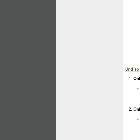
Und so 
Onl
Onl