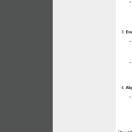
End
Abg