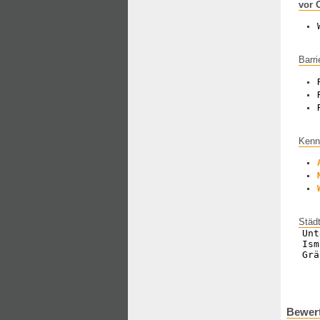
vor 
Barri
Kenn
Städ
Unt
Ism
Grä
Bewert