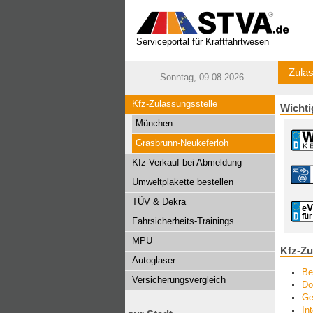
Serviceportal für Kraftfahrtwesen
Zulas
Sonntag, 09.08.2026
Kfz-Zulassungsstelle
Wichti
München
Grasbrunn-Neukeferloh
Kfz-Verkauf bei Abmeldung
Umweltplakette bestellen
TÜV & Dekra
Fahrsicherheits-Trainings
MPU
Kfz-Zu
Autoglaser
Be
Versicherungsvergleich
Do
Ge
In