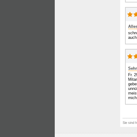
Alle
schn
auch
Sehr
Fr. 
Mitar
gebe
unnü
meis
mich 
Sie sind h