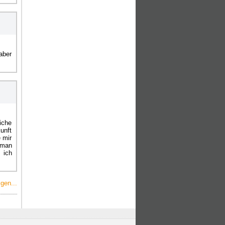
aber
iche
unft
 mir
 man
 ich
gen...