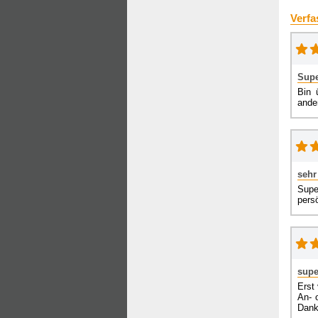
Verfa
Supe
Bin 
ande
sehr
Supe
persö
supe
Erst 
An- 
Dank