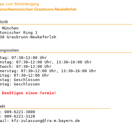
pps zum Behördengang
nschkennzeichen Grasbrunn-Neukeferloh
hrift
 München
tonischer Ring 1
30 Grasbrunn-Neukeferloh
ungszeiten
tag: 07:30–12:00 Uhr
nstag: 07:30–12:00 Uhr, 13:30–16:00 Uhr
twoch: 07:30–12:00 Uhr
nerstag: 07:30–12:00 Uhr, 13:30–16:00 Uhr
itag: 07:30–12:00 Uhr
stag: Geschlossen
ntag: Geschlossen
 benötigen einen Termin!
akt
: 089-6221-3000
: 089-6221-3128
ail: kfz-zulassung@lra-m.bayern.de