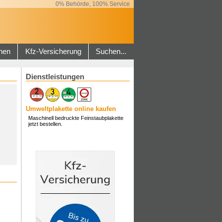
0% Behörde, 100% Service
hen
Kfz-Versicherung
Suchen...
Dienstleistungen
Umweltplakette online kaufen
Maschinell bedruckte Feinstaubplakette
jetzt bestellen.