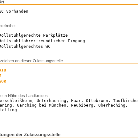
Ort
WC vorhanden
erefreiheit
Rollstuhlgerechte Parkplätze
Rollstuhlfahrerfreundlicher Eingang
Rollstuhlgerechtes WC
zeichen an dieser Zulassungsstelle
AIB
M
WOR
te in Nähe des Landkreises
erschleißheim, Unterhaching, Haar, Ottobrunn, Taufkirche
aning, Garching bei München, Neubiberg, Oberhaching,
felfing
ungen der Zulassungsstelle