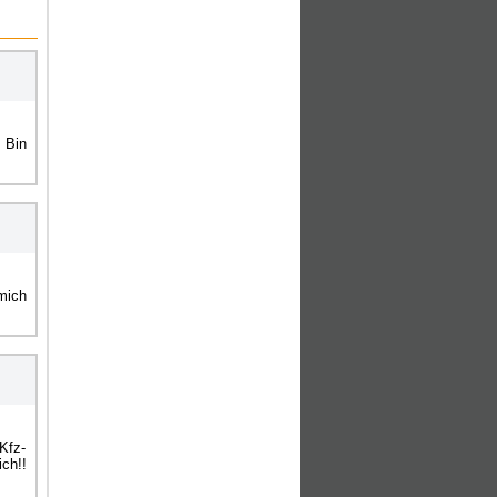
 Bin
mich
Kfz-
ch!!