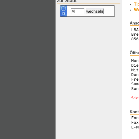
zur Stadt
Ti
Wu
Ansc
LRA
Bre
856
Öffn
Mon
Die
Mit
Don
Fre
Sam
Son
Sie
Kont
Fon
Fax
E-M