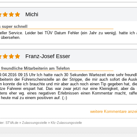
Michi
s super schnell
eller Service. Leider bei TÜV Datum Fehler (ein Jahr zu wenig). hatte ich 
 übersehen.
Franz-Josef Esser
 freundliche Mitarbeiterin am Telefon
29.04.2016 09:15 Uhr Ich hatte nach 30 Sekunden Wartezeit eine sehr freundl
beiterin der Führerscheinstelle an der Strippe, die mir auch sofort die Ausk
n konnte die ich brauchte und mir aber auch noch einen Tip gegeben hat, die
tze Fahrerei erspart hat. Das war zwar jetzt nur eine Kleinigkeit, aber da
tens eher wg. eines negativen Erlebnissen einen Kommentar macht, raffe
heute mal zu einem positiven auf. (;-)
weitere Kommentare anzei
ier:
STVA.de
»
Zulassungsstelle
»
Kfz-Zulassungsstelle