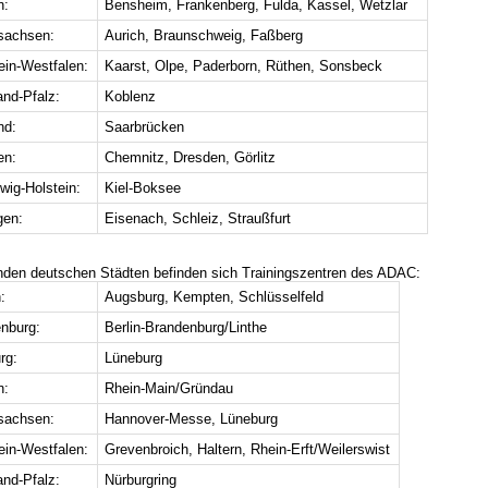
n:
Bensheim, Frankenberg, Fulda, Kassel, Wetzlar
sachsen:
Aurich, Braunschweig, Faßberg
ein-Westfalen:
Kaarst, Olpe, Paderborn, Rüthen, Sonsbeck
and-Pfalz:
Koblenz
nd:
Saarbrücken
en:
Chemnitz, Dresden, Görlitz
wig-Holstein:
Kiel-Boksee
gen:
Eisenach, Schleiz, Straußfurt
enden deutschen Städten befinden sich Trainingszentren des ADAC:
:
Augsburg, Kempten, Schlüsselfeld
nburg:
Berlin-Brandenburg/Linthe
rg:
Lüneburg
n:
Rhein-Main/Gründau
sachsen:
Hannover-Messe, Lüneburg
ein-Westfalen:
Grevenbroich, Haltern, Rhein-Erft/Weilerswist
and-Pfalz:
Nürburgring