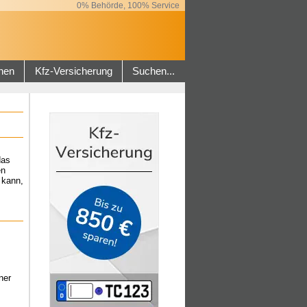
0% Behörde, 100% Service
hen
Kfz-Versicherung
Suchen...
das
en
 kann,
ner