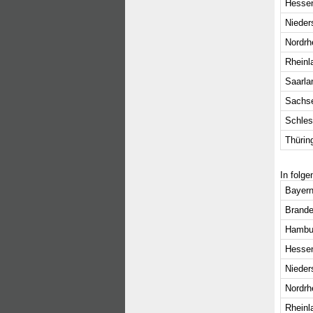
Hesse
Nieder
Nordrh
Rheinl
Saarla
Sachs
Schles
Thürin
In folg
Bayern
Brande
Hambu
Hesse
Nieder
Nordrh
Rheinl