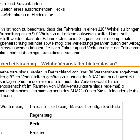
lom- und Kurvenfahrten
ulation eines ausbrechenden Hecks
kwärtsfahren um Hindernisse
nn ist noch zu beachten, dass der Fahrersitz in einen 110° Winkel zu bringen 
 Armhaltung einen 90° Winkel zum Lenkrad aufweisen sollte. Damit soll
stellt werden, dass der Fahrer sich in einer Sitzposition für eine optimale
gbeherrschung befindet sowie mögliche Verletzungsgefahren durch den Airba
hlossen werden können. Je nach Fahrzeug und Vorkenntnisse der Teilnehme
hrsicherheitstrainings, kann dieses variieren.
cherheitstraining – Welche Veranstalter bieten das an?
herheitstrainings werden in Deutschland von über 30 Veranstaltern angeboten.
den größten Veranstaltern gehören zum einen der ADAC mit bundesweit 60
gsanlagen. Zum andern veranstaltet auch die Verkehrswacht für die
enossenschaft im Rahmen von Unfallverhütungstrainings regelmäßig
herheitstrainings. Trainingsanlagen des ADAC können Sie in folgenden deuts
finden:
Württemberg:
Breisach, Heidelberg, Markdorf, Stuttgart/Solitude
:
Regensburg
Berlin
n:
Bremen