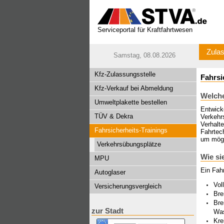
Serviceportal für Kraftfahrtwesen
Zulas
Samstag, 08.08.2026
Kfz-Zulassungsstelle
Fahrsi
Kfz-Verkauf bei Abmeldung
Welche
Umweltplakette bestellen
Entwick
TÜV & Dekra
Verkehrs
Verhalt
Fahrsicherheits-Trainings
Fahrtech
um mögl
Verkehrsübungsplätze
Wie si
MPU
Ein Fah
Autoglaser
Vol
Versicherungsvergleich
Bre
Bre
zur Stadt
Wa
Kre