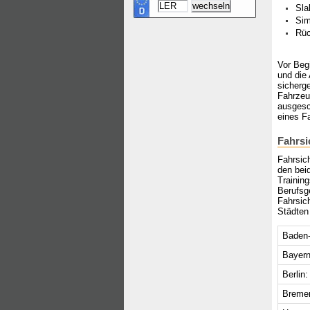
Sla
Sim
Rüc
Vor Begi
und die
sicherge
Fahrzeu
ausgesc
eines Fa
Fahrsi
Fahrsic
den bei
Trainin
Berufsg
Fahrsic
Städten 
Baden-
Bayern
Berlin:
Breme