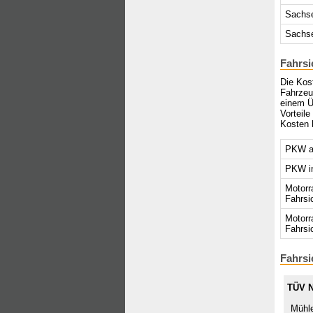
Sachs
Sachse
Fahrsi
Die Kost
Fahrzeu
einem Ü
Vorteil
Kosten 
PKW au
PKW in
Motorr
Fahrsi
Motorr
Fahrsi
Fahrsi
TÜV 
Mühle