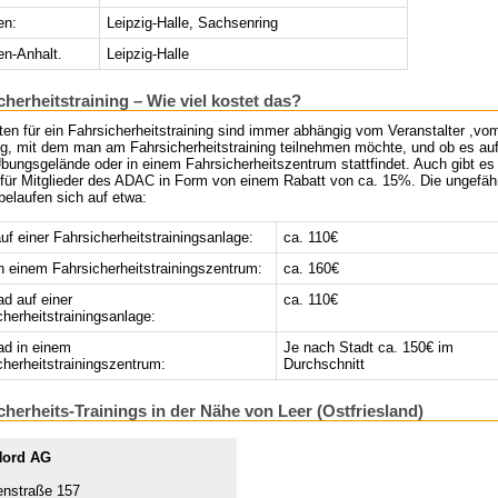
en:
Leipzig-Halle, Sachsenring
n-Anhalt.
Leipzig-Halle
cherheitstraining – Wie viel kostet das?
en für ein Fahrsicherheitstraining sind immer abhängig vom Veranstalter ,vo
g, mit dem man am Fahrsicherheitstraining teilnehmen möchte, und ob es au
bungsgelände oder in einem Fahrsicherheitszentrum stattfindet. Auch gibt es
e für Mitglieder des ADAC in Form von einem Rabatt von ca. 15%. Die ungefäh
belaufen sich auf etwa:
f einer Fahrsicherheitstrainingsanlage:
ca. 110€
 einem Fahrsicherheitstrainingszentrum:
ca. 160€
ad auf einer
ca. 110€
cherheitstrainingsanlage:
ad in einem
Je nach Stadt ca. 150€ im
cherheitstrainingszentrum:
Durchschnitt
cherheits-Trainings in der Nähe von Leer (Ostfriesland)
Nord AG
nstraße 157