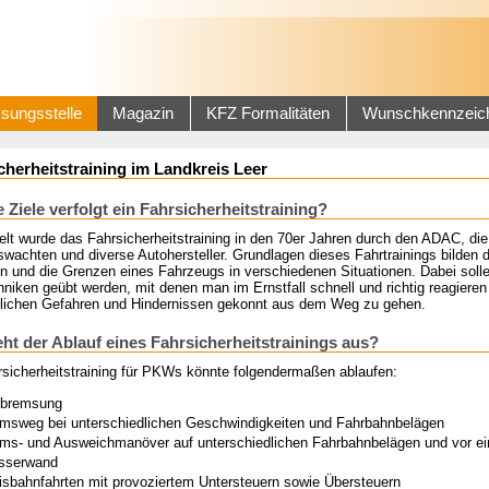
sungsstelle
Magazin
KFZ Formalitäten
Wunschkennzeic
cherheitstraining im Landkreis Leer
 Ziele verfolgt ein Fahrsicherheitstraining?
elt wurde das Fahrsicherheitstraining in den 70er Jahren durch den ADAC, die
wachten und diverse Autohersteller. Grundlagen dieses Fahrtrainings bilden 
en und die Grenzen eines Fahrzeugs in verschiedenen Situationen. Dabei soll
niken geübt werden, mit denen man im Ernstfall schnell und richtig reagieren
ichen Gefahren und Hindernissen gekonnt aus dem Weg zu gehen.
eht der Ablauf eines Fahrsicherheitstrainings aus?
rsicherheitstraining für PKWs könnte folgendermaßen ablaufen:
lbremsung
msweg bei unterschiedlichen Geschwindigkeiten und Fahrbahnbelägen
ms- und Ausweichmanöver auf unterschiedlichen Fahrbahnbelägen und vor ei
sserwand
isbahnfahrten mit provoziertem Untersteuern sowie Übersteuern