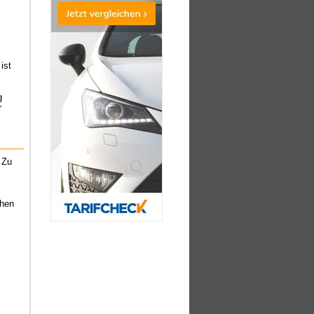
ist
g
r
 Zu
chen