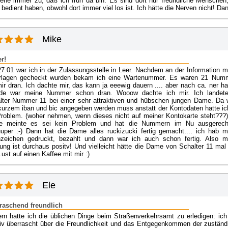
sehe immer zu, daß ich früh da bin. Es sind dort nur freundliche Menschen,
bedient haben, obwohl dort immer viel los ist. Ich hätte die Nerven nicht! Da
Mike
r!
7.01 war ich in der Zulassungsstelle in Leer. Nachdem an der Information m
rlagen gecheckt wurden bekam ich eine Wartenummer. Es waren 21 Num
ir dran. Ich dachte mir, das kann ja eeewig dauern .... aber nach ca. ner ha
de war meine Nummer schon dran. Wooow dachte ich mir. Ich landet
lter Nummer 11 bei einer sehr attraktiven und hübschen jungen Dame. Da 
 kurzem iban und bic angegeben werden muss anstatt der Kontodaten hatte ic
Problem. (woher nehmen, wenn dieses nicht auf meiner Kontokarte steht???)
 meinte es sei kein Problem und hat die Nummern im Nu ausgerech
uper :-) Dann hat die Dame alles ruckizucki fertig gemacht.... ich hab m
zeichen gedruckt, bezahlt und dann war ich auch schon fertig. Also m
ung ist durchaus positv! Und vielleicht hätte die Dame von Schalter 11 mal 
ust auf einen Kaffee mit mir :)
Ele
raschend freundlich
ern hatte ich die üblichen Dinge beim Straßenverkehrsamt zu erledigen: ich
tiv überrascht über die Freundlichkeit und das Entgegenkommen der zuständ