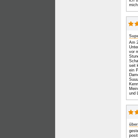
ich 
mich 
Supe
Am 2
Unte
vor m
Stun
Scha
seit
ein 
Dame
Suuu
Kenn
Mein
und L
über
gest
posi