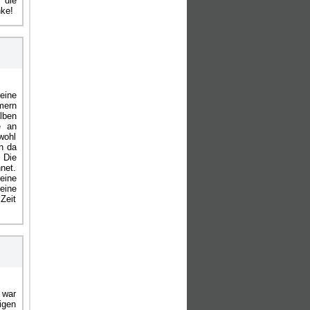
 die
nke!
eine
mern
lben
e an
wohl
h da
 Die
net.
eine
eine
Zeit
 war
igen