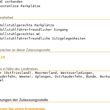
WC vorhanden
kostenlose Parkplätze
erefreiheit
Rollstuhlgerechte Parkplätze
Rollstuhlfahrerfreundlicher Eingang
Rollstuhlgerechtes WC
Rollstuhlfahrerfreundliche Sitzgelegenheiten
zeichen an dieser Zulassungsstelle
LER
te in Nähe des Landkreises
r (Ostfriesland), Moormerland, Westoverledingen,
uderfehn, Weener, Uplengen, Ostrhauderfehn, Bunde, Borku
el
ungen der Zulassungsstelle
ssen Sie einen Kommentar