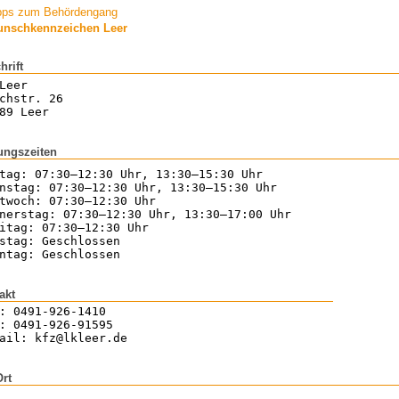
pps zum Behördengang
nschkennzeichen Leer
hrift
Leer
chstr. 26
89 Leer
ungszeiten
tag: 07:30–12:30 Uhr, 13:30–15:30 Uhr
nstag: 07:30–12:30 Uhr, 13:30–15:30 Uhr
twoch: 07:30–12:30 Uhr
nerstag: 07:30–12:30 Uhr, 13:30–17:00 Uhr
itag: 07:30–12:30 Uhr
stag: Geschlossen
ntag: Geschlossen
akt
: 0491-926-1410
: 0491-926-91595
ail: kfz@lkleer.de
Ort