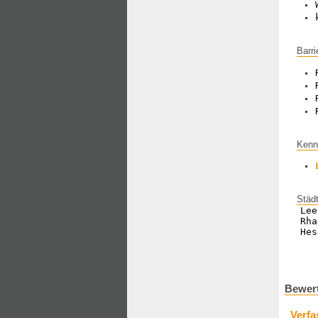
Barri
Kenn
Städ
Lee
Rha
Hes
Bewert
Verfa