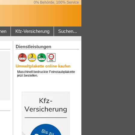
0% Behörde, 100% Service
hen
Kfz-Versicherung
Suchen...
Dienstleistungen
Umweltplakette online kaufen
Maschinell bedruckte Feinstaubplakette
jetzt bestellen.