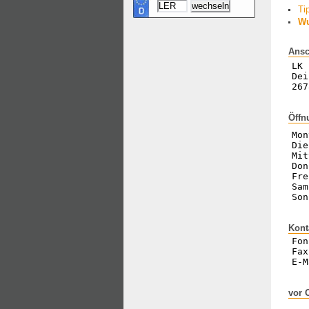
Ti
Wu
Ansc
LK 
Dei
267
Öffn
Mon
Die
Mit
Don
Fre
Sam
Son
Kont
Fon
Fax
E-M
vor 