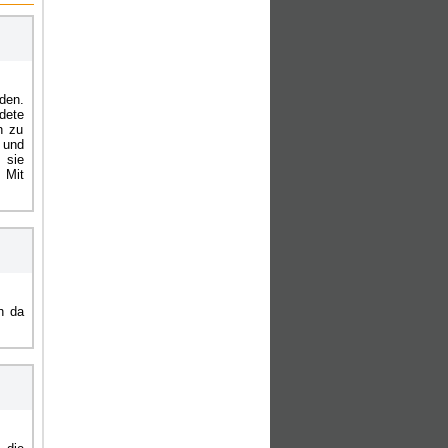
den.
ldete
h zu
 und
 sie
 Mit
h da