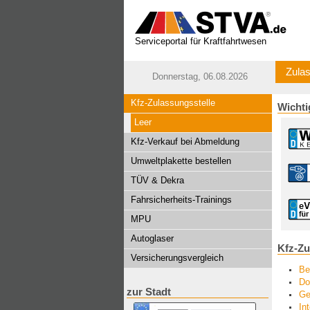
Serviceportal für Kraftfahrtwesen
Zulas
Donnerstag, 06.08.2026
Kfz-Zulassungsstelle
Wichti
Leer
Kfz-Verkauf bei Abmeldung
Umweltplakette bestellen
TÜV & Dekra
Fahrsicherheits-Trainings
MPU
Autoglaser
Kfz-Zu
Versicherungsvergleich
Be
Do
zur Stadt
Ge
In