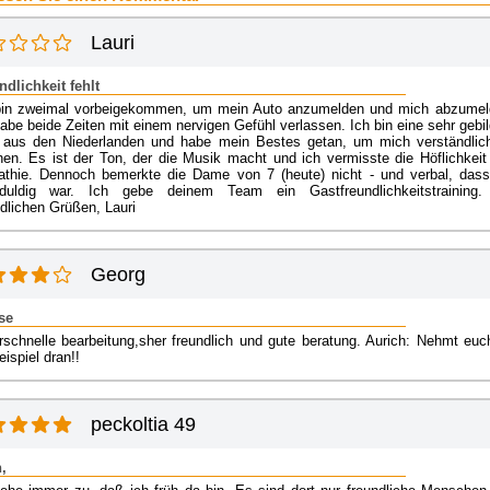
Lauri
ndlichkeit fehlt
bin zweimal vorbeigekommen, um mein Auto anzumelden und mich abzumel
abe beide Zeiten mit einem nervigen Gefühl verlassen. Ich bin eine sehr gebi
 aus den Niederlanden und habe mein Bestes getan, um mich verständlic
en. Es ist der Ton, der die Musik macht und ich vermisste die Höflichkeit
thie. Dennoch bemerkte die Dame von 7 (heute) nicht - und verbal, dass
duldig war. Ich gebe deinem Team ein Gastfreundlichkeitstraining.
dlichen Grüßen, Lauri
Georg
se
rschnelle bearbeitung,sher freundlich und gute beratung. Aurich: Nehmt euc
eispiel dran!!
peckoltia 49
,