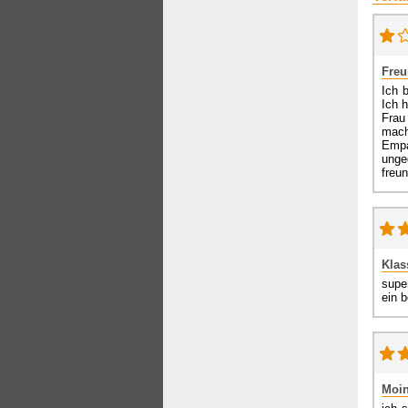
Freu
Ich 
Ich h
Frau
mach
Empa
unge
freun
Klas
supe
ein b
Moin