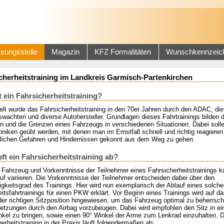
sungsstelle
Magazin
KFZ Formalitäten
Wunschkennzeic
cherheitstraining im Landkreis Garmisch-Partenkirchen
t ein Fahrsicherheitstraining?
elt wurde das Fahrsicherheitstraining in den 70er Jahren durch den ADAC, die
wachten und diverse Autohersteller. Grundlagen dieses Fahrtrainings bilden 
en und die Grenzen eines Fahrzeugs in verschiedenen Situationen. Dabei soll
niken geübt werden, mit denen man im Ernstfall schnell und richtig reagieren
ichen Gefahren und Hindernissen gekonnt aus dem Weg zu gehen.
uft ein Fahrsicherheitstraining ab?
 Fahrzeug und Vorkenntnisse der Teilnehmer eines Fahrsicherheitstrainings k
uf variieren. Die Vorkenntnisse der Teilnehmer entscheiden dabei über den
gkeitsgrad des Trainings. Hier wird nun exemplarisch der Ablauf eines solche
itsfahrtrainings für einen PKW erklärt. Vor Beginn eines Trainings wird auf da
der richtigen Sitzposition hingewiesen, um das Fahrzeug optimal zu beherrsc
letzungen durch den Airbag vorzubeugen. Dabei wird empfohlen den Sitz in ei
nkel zu bringen, sowie einen 90° Winkel der Arme zum Lenkrad einzuhalten. 
erheitstraining in der Praxis läuft folgendermaßen ab: