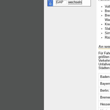
Vol
Bre
Bre
Wa
Kre
Sla
Sim
Rüc
An wen
Für Fahr
größten
Verkehr
Unfallv
Städten 
Baden-
Bayern
Berlin:
Breme
Hesse