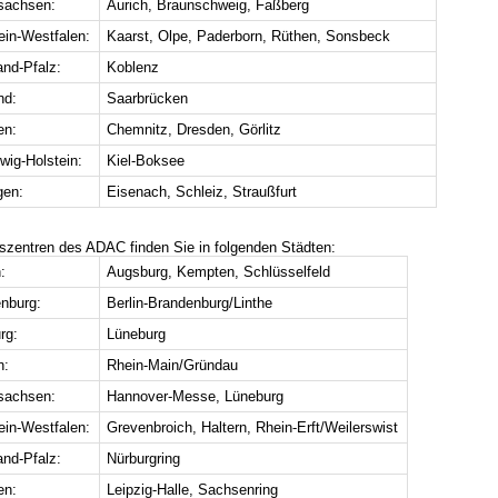
sachsen:
Aurich, Braunschweig, Faßberg
ein-Westfalen:
Kaarst, Olpe, Paderborn, Rüthen, Sonsbeck
and-Pfalz:
Koblenz
nd:
Saarbrücken
en:
Chemnitz, Dresden, Görlitz
wig-Holstein:
Kiel-Boksee
gen:
Eisenach, Schleiz, Straußfurt
gszentren des ADAC finden Sie in folgenden Städten:
:
Augsburg, Kempten, Schlüsselfeld
nburg:
Berlin-Brandenburg/Linthe
rg:
Lüneburg
n:
Rhein-Main/Gründau
sachsen:
Hannover-Messe, Lüneburg
ein-Westfalen:
Grevenbroich, Haltern, Rhein-Erft/Weilerswist
and-Pfalz:
Nürburgring
en:
Leipzig-Halle, Sachsenring