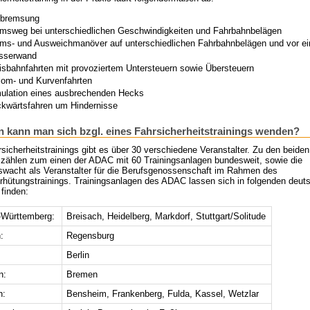
lbremsung
msweg bei unterschiedlichen Geschwindigkeiten und Fahrbahnbelägen
ms- und Ausweichmanöver auf unterschiedlichen Fahrbahnbelägen und vor ei
sserwand
isbahnfahrten mit provoziertem Untersteuern sowie Übersteuern
lom- und Kurvenfahrten
ulation eines ausbrechenden Hecks
kwärtsfahren um Hindernisse
 kann man sich bzgl. eines Fahrsicherheitstrainings wenden?
sicherheitstrainings gibt es über 30 verschiedene Veranstalter. Zu den beiden
 zählen zum einen der ADAC mit 60 Trainingsanlagen bundesweit, sowie die
swacht als Veranstalter für die Berufsgenossenschaft im Rahmen des
erhütungstrainings. Trainingsanlagen des ADAC lassen sich in folgenden deut
finden:
Württemberg:
Breisach, Heidelberg, Markdorf, Stuttgart/Solitude
:
Regensburg
Berlin
n:
Bremen
n:
Bensheim, Frankenberg, Fulda, Kassel, Wetzlar