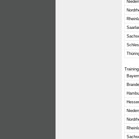
Nieder
Nordrh
Rheinl
Saarla
Sachs
Schles
Thürin
Trainin
Bayern
Brande
Hambu
Hesse
Nieder
Nordrh
Rheinl
Sachs