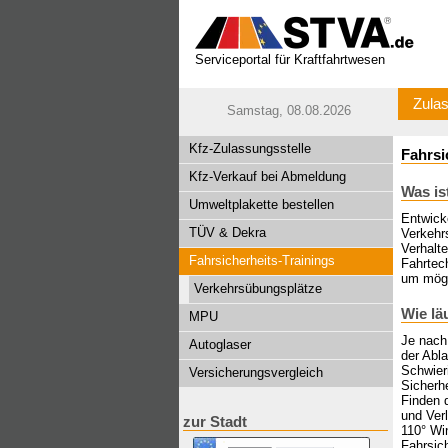
Serviceportal für Kraftfahrtwesen
Zulas
Samstag, 08.08.2026
Kfz-Zulassungsstelle
Fahrsi
Kfz-Verkauf bei Abmeldung
Was is
Umweltplakette bestellen
Entwick
TÜV & Dekra
Verkehrs
Verhalt
Fahrsicherheits-Trainings
Fahrtech
um mögl
Verkehrsübungsplätze
Wie lä
MPU
Je nach
Autoglaser
der Abla
Schwieri
Versicherungsvergleich
Sicherhe
Finden 
und Ver
zur Stadt
110° Wi
Fahrsich