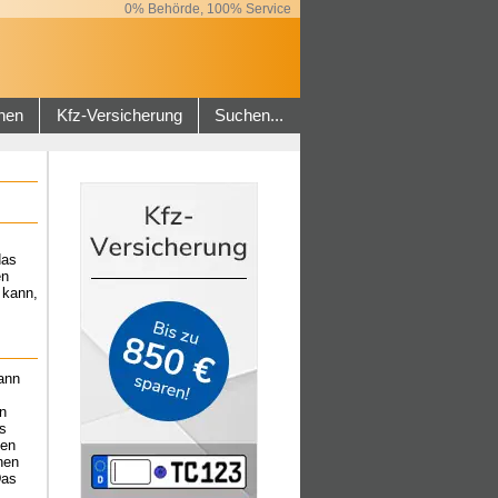
0% Behörde, 100% Service
hen
Kfz-Versicherung
Suchen...
das
en
 kann,
ann
n
s
hen
nen
Das