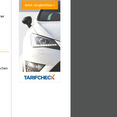
ner
schen