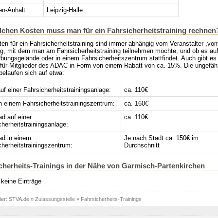
n-Anhalt.
Leipzig-Halle
lchen Kosten muss man für ein Fahrsicherheitstraining rechnen
en für ein Fahrsicherheitstraining sind immer abhängig vom Veranstalter ,vo
g, mit dem man am Fahrsicherheitstraining teilnehmen möchte, und ob es au
bungsgelände oder in einem Fahrsicherheitszentrum stattfindet. Auch gibt es
e für Mitglieder des ADAC in Form von einem Rabatt von ca. 15%. Die ungefäh
belaufen sich auf etwa:
f einer Fahrsicherheitstrainingsanlage:
ca. 110€
 einem Fahrsicherheitstrainingszentrum:
ca. 160€
ad auf einer
ca. 110€
cherheitstrainingsanlage:
ad in einem
Je nach Stadt ca. 150€ im
cherheitstrainingszentrum:
Durchschnitt
cherheits-Trainings in der Nähe von Garmisch-Partenkirchen
 keine Einträge
ier:
STVA.de
»
Zulassungsstelle
»
Fahrsicherheits-Trainings