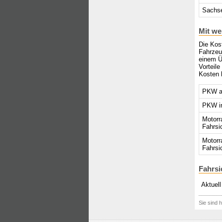
Sachse
Mit we
Die Kost
Fahrzeu
einem Ü
Vorteil
Kosten 
PKW au
PKW in
Motorr
Fahrsi
Motorr
Fahrsi
Fahrsi
Aktuell
Sie sind h